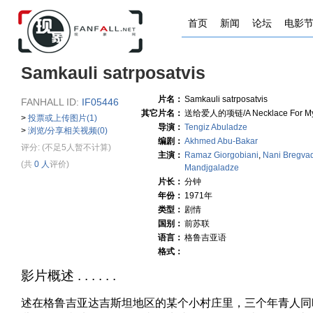
首页
新闻
论坛
电影
Samkauli satrposatvis
片名：
Samkauli satrposatvis
FANHALL ID:
IF05446
其它片名：
送给爱人的项链/A Necklace For My
>
投票或上传图片(1)
导演：
Tengiz Abuladze
>
浏览/分享相关视频(0)
编剧：
Akhmed Abu-Bakar
评分:
(不足5人暂不计算)
主演：
Ramaz Giorgobiani
,
Nani Bregva
(共
0 人
评价)
Mandjgaladze
片长：
分钟
年份：
1971年
类型：
剧情
国别：
前苏联
语言：
格鲁吉亚语
格式：
影片概述 . . . . . .
述在格鲁吉亚达吉斯坦地区的某个小村庄里，三个年青人同