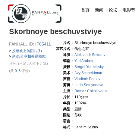
首页
新闻
论坛
电影
Skorbnoye beschuvstviye
片名：
Skorbnoye beschuvstviye
FANHALL ID:
IF05411
其它片名：
伤心之家
>
投票或上传图片(1)
导演：
Aleksandr Sokurov
>
浏览/分享相关视频(0)
编剧：
Yuri Arabov
评分:
(不足5人暂不计算)
摄影：
Sergei Yurizditsky
(共
0 人
评价)
美术：
Avy Schneidman
声音：
Vladimir Persov
剪辑：
Leda Semyonova
主演：
Ramaz Chkhikvadze
片长：
110分钟
年份：
1992年
类型：
剧情
国别：
苏联
语言：
格式：
Lenfilm Studio