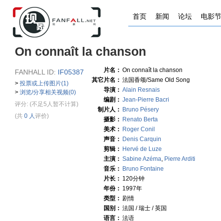
首页
新闻
论坛
电影
On connaît la chanson
片名：
On connaît la chanson
FANHALL ID:
IF05387
其它片名：
法国香颂/Same Old Song
>
投票或上传图片(1)
导演：
Alain Resnais
>
浏览/分享相关视频(0)
编剧：
Jean-Pierre Bacri
评分:
(不足5人暂不计算)
制片人：
Bruno Pésery
(共
0 人
评价)
摄影：
Renato Berta
美术：
Roger Conil
声音：
Denis Carquin
剪辑：
Hervé de Luze
主演：
Sabine Azéma
,
Pierre Arditi
音乐：
Bruno Fontaine
片长：
120分钟
年份：
1997年
类型：
剧情
国别：
法国 / 瑞士 / 英国
语言：
法语