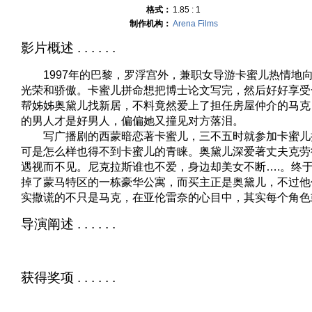
格式：
1.85 : 1
制作机构：
Arena Films
影片概述 . . . . . .
1997年的巴黎，罗浮宫外，兼职女导游卡蜜儿热情地
光荣和骄傲。卡蜜儿拼命想把博士论文写完，然后好好享受
帮姊姊奥黛儿找新居，不料竟然爱上了担任房屋仲介的马克
的男人才是好男人，偏偏她又撞见对方落泪。
写广播剧的西蒙暗恋著卡蜜儿，三不五时就参加卡蜜儿
可是怎么样也得不到卡蜜儿的青睐。奥黛儿深爱著丈夫克劳
遇视而不见。尼克拉斯谁也不爱，身边却美女不断….。终
掉了蒙马特区的一栋豪华公寓，而买主正是奥黛儿，不过他
实撒谎的不只是马克，在亚伦雷奈的心目中，其实每个角色
导演阐述 . . . . . .
获得奖项 . . . . . .