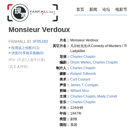
首页
新闻
论坛
电影
Monsieur Verdoux
片名：
Monsieur Verdoux
FANHALL ID:
IF05182
其它片名：
凡尔杜先生/A Comedy of Murders / T
>
投票或上传图片(1)
Ladykiller
>
浏览/分享相关视频(0)
导演：
Charles Chaplin
评分:
(不足5人暂不计算)
编剧：
Orson Welles
,
Charles Chaplin
(共
1 人
评价)
制片人：
Charles Chaplin
摄影：
Roland Totheroh
美术：
Curt Courant
声音：
James T. Corrigan
剪辑：
Willard Nico
主演：
Charles Chaplin
,
Mady Correll
音乐：
Charles Chaplin
片长：
124分钟
年份：
1947年
类型：
剧情
国别：
美国