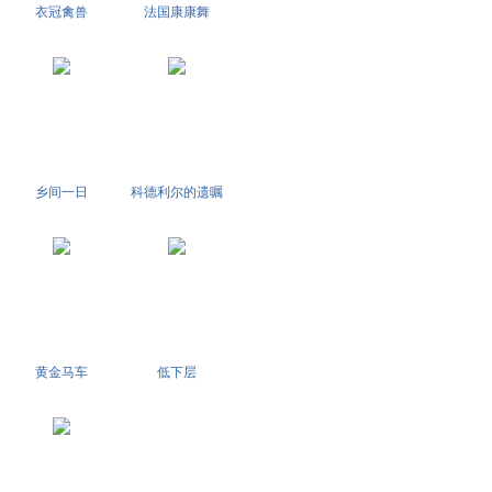
衣冠禽兽
法国康康舞
乡间一日
科德利尔的遗嘱
黄金马车
低下层