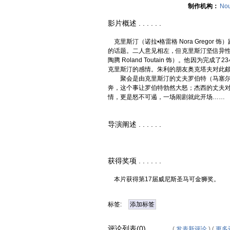
制作机构：
Nou
影片概述 . . . . . .
克里斯汀（诺拉•格雷格 Nora Gregor 饰
的话题。二人意见相左，但克里斯汀坚信异性
陶腾 Roland Toutain 饰）。他因
克里斯汀的感情。朱利的朋友奥克塔夫对此
聚会是由克里斯汀的丈夫罗伯特（马塞尔•达里奥
奔，这个事让罗伯特勃然大怒；杰西的丈夫
情，更是怒不可遏，一场闹剧就此开场……
导演阐述 . . . . . .
获得奖项 . . . . . .
本片获得第17届威尼斯圣马可金狮奖。
标签:
添加标签
评论列表(0) . . . . . .
(
发表新评论
) (
更多