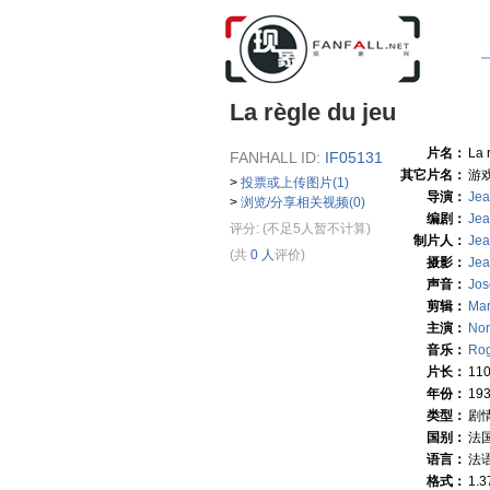
La règle du jeu
片名：
La 
FANHALL ID:
IF05131
其它片名：
游戏
>
投票或上传图片(1)
导演：
Jea
>
浏览/分享相关视频(0)
编剧：
Jea
评分:
(不足5人暂不计算)
制片人：
Jea
(共
0 人
评价)
摄影：
Jea
声音：
Jos
剪辑：
Mar
主演：
Nor
音乐：
Rog
片长：
11
年份：
19
类型：
剧
国别：
法
语言：
法
格式：
1.37