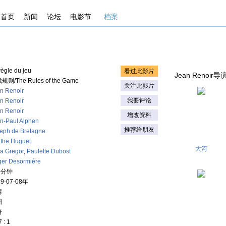
首页
新闻
论坛
电影节
档案
règle du jeu
看过此影片
Jean Renoir导演
规则/The Rules of the Game
关注此影片
n Renoir
我要评论
n Renoir
n Renoir
增改资料
n-Paul Alphen
推荐给朋友
eph de Bretagne
the Huguet
大河
a Gregor
,
Paulette Dubost
er Desormière
0分钟
39-07-08年
情
国
语
 : 1