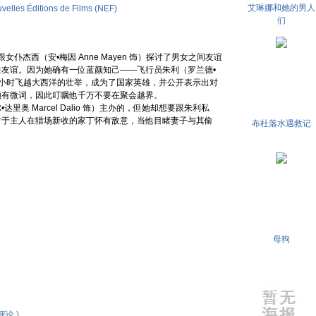
艾琳娜和她的男人
velles Éditions de Films (NEF)
们
）跟女仆杰西（安•梅因 Anne Mayen 饰）探讨了男女之间友谊
友谊。因为她确有一位蓝颜知己——飞行员朱利（罗兰德•
为完成了23小时飞越大西洋的壮举，成为了国家英雄，并公开表示出对
颇有微词，因此叮嘱他千万不要在聚会越界。
 Marcel Dalio 饰）主办的，但她却想要跟朱利私
对于主人在猎场新收的家丁怀有敌意，当他目睹妻子与其偷
布杜落水遇救记
母狗
评论
)