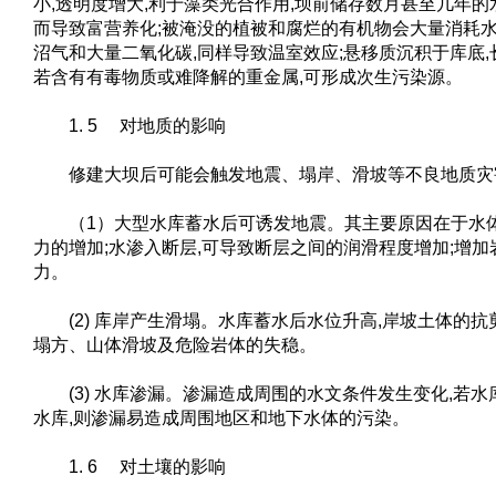
小,透明度增大,利于藻类光合作用,坝前储存数月甚至几年的
而导致富营养化;被淹没的植被和腐烂的有机物会大量消耗水
沼气和大量二氧化碳,同样导致温室效应;悬移质沉积于库底,
若含有有毒物质或难降解的重金属,可形成次生污染源。
1. 5 对地质的影响
修建大坝后可能会触发地震、塌岸、滑坡等不良地质灾
（1）大型水库蓄水后可诱发地震。其主要原因在于水
力的增加;水渗入断层,可导致断层之间的润滑程度增加;增
力。
(2) 库岸产生滑塌。水库蓄水后水位升高,岸坡土体的抗
塌方、山体滑坡及危险岩体的失稳。
(3) 水库渗漏。渗漏造成周围的水文条件发生变化,若水
水库,则渗漏易造成周围地区和地下水体的污染。
1. 6 对土壤的影响