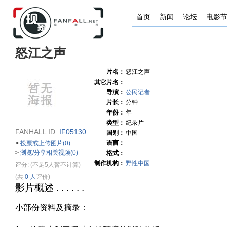
首页
新闻
论坛
电影
怒江之声
片名：
怒江之声
其它片名：
导演：
公民记者
片长：
分钟
年份：
年
类型：
纪录片
FANHALL ID:
IF05130
国别：
中国
语言：
>
投票或上传图片(0)
>
浏览/分享相关视频(0)
格式：
制作机构：
野性中国
评分:
(不足5人暂不计算)
(共
0 人
评价)
影片概述 . . . . . .
小部份资料及摘录：