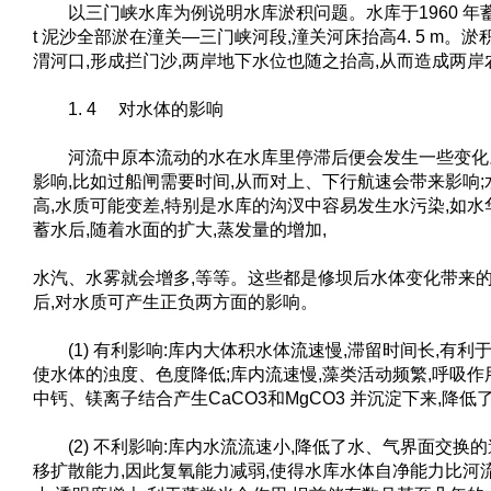
以三门峡水库为例说明水库淤积问题。水库于1960 年蓄水
t 泥沙全部淤在潼关—三门峡河段,潼关河床抬高4. 5 m。
渭河口,形成拦门沙,两岸地下水位也随之抬高,从而造成两
1. 4 对水体的影响
河流中原本流动的水在水库里停滞后便会发生一些变化
影响,比如过船闸需要时间,从而对上、下行航速会带来影响
高,水质可能变差,特别是水库的沟汊中容易发生水污染,如水
蓄水后,随着水面的扩大,蒸发量的增加,
水汽、水雾就会增多,等等。这些都是修坝后水体变化带来
后,对水质可产生正负两方面的影响。
(1) 有利影响:库内大体积水体流速慢,滞留时间长,有利
使水体的浊度、色度降低;库内流速慢,藻类活动频繁,呼吸作用
中钙、镁离子结合产生CaCO3和MgCO3 并沉淀下来,降低
(2) 不利影响:库内水流流速小,降低了水、气界面交换
移扩散能力,因此复氧能力减弱,使得水库水体自净能力比河