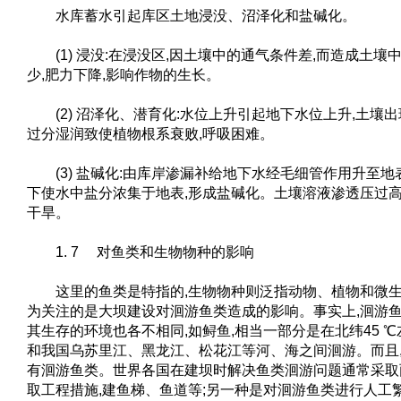
水库蓄水引起库区土地浸没、沼泽化和盐碱化。
(1) 浸没:在浸没区,因土壤中的通气条件差,而造成土壤
少,肥力下降,影响作物的生长。
(2) 沼泽化、潜育化:水位上升引起地下水位上升,土壤出
过分湿润致使植物根系衰败,呼吸困难。
(3) 盐碱化:由库岸渗漏补给地下水经毛细管作用升至地
下使水中盐分浓集于地表,形成盐碱化。土壤溶液渗透压过高
干旱。
1. 7 对鱼类和生物物种的影响
这里的鱼类是特指的,生物物种则泛指动物、植物和微生
为关注的是大坝建设对洄游鱼类造成的影响。事实上,洄游鱼
其生存的环境也各不相同,如鲟鱼,相当一部分是在北纬45 
和我国乌苏里江、黑龙江、松花江等河、海之间洄游。而且
有洄游鱼类。世界各国在建坝时解决鱼类洄游问题通常采取
取工程措施,建鱼梯、鱼道等;另一种是对洄游鱼类进行人工