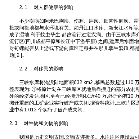
2. 1 对人群健康的影响
不少疾病如阿米巴痢疾、伤寒、疟疾、细菌性痢疾、霍
接或间接地都与水环境有关。如丹江口水库、新安江水库等
成了湿地,利于蚊虫孳生,都曾流行过疟疾病。由于三峡水库
流行区(四川成都平原和长江中下游平原) 之间,建库后水面增
对钉螺能否从上游或下游向库区迁移并在那儿孳生繁殖,都
题[ 2 ]。
2. 2 对移民的影响
三峡水库将淹没陆地面积632 km2 ,移民总数超过110
整表现为: ①将原计划在三峡库区就地后靠搬迁的部分农村
外的经济发达地区,至今已经搬迁移民近40 万,外迁的有10
搬迁重建的工矿企业实行破产或关闭,据资料统计,三峡库区原有
业中有1 013 个实行了破产或关闭。
2. 3 对生物和文物的影响
我国是历史文明古国,文物古迹极多。水库库区淹没后可