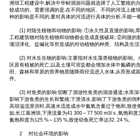
洲坝工程建设中,解决中华鲟洄游问题就选择了人工繁殖的办
较成功的。需要强调的是,在不同的地区、不同的河流上建坝
种的影响是不同的,要对具体的河流进行具体的分析,不能一
(1) 对陆生植物和动物的影响: ①永久性及直接的影响,
工程建筑物对陆生植物和动物都会造成直接破坏; ②间接的影
壤沼泽化、盐碱化等所造成的对动植物的种类、结构及生活
(2) 对水生生物的影响:主要指对水生藻类植物的影响。
区原有植被的死亡,以及土壤可溶盐都会增加水体中氮磷的含
田、森林和草原的营养物质随降雨径流进入水体,从而形成
件。
(3) 对鱼类的影响:切断了洄游性鱼类的洄游通道;水库深
影响下游鱼类的生长和繁殖;下泄清水,影响了下游鱼类的饵料
高坝溢流泄洪时,高速水流造成水中氮氧含量过于饱和,致使
如,长江葛洲坝,下泄流量为41 300～77 500 m3/ s ,氧饱和度为
氮饱和度为125 %～135 %,致使幼鱼死亡率达32. 24 %。
2 对社会环境的影响