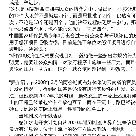
成是一种进步。
“这只是国家利益集团与民众的博弈之中，做出的一小步让
的13个大坝并不是就建四个，而是只批准了四个，仍然有可
次，不论是13个还是四个，他们决策过程缺乏民主参与。
证他只修四个坝，也不能永久保证一直是四个。”
中国国家环保总局今年3月出台过一份公众参与环境评估的
用于怒江项目还很含糊。目前是施工单位对怒江项目进行自
透明度。姚遥说：
“环保非政府组织想要实现目标，必须做一些超出常规的行
明度，需要让公众知情，对政府程序上施加一些压力。而且
舆论的压力。两方面一结合，就会使问题得到一些改善。”
“据介绍，在2008年3月的两会期间有媒体采访云南省的官
开发的情况时，得到的回答是还没有进行实质性的开发。这
法。但她说到2007年底的时候，虽然怒江的干流上还没有
上的工程已经承包给各个承包商了。而在干流上，路已经被
砂石，她说这实际上就是一种前期的准备工作。
当地州政府予以否认
怒江水电开发计划自从2003年遭到社会各界广泛争议
最近有消息说，位于干流上的怒江六库水电站已悄然动工。
话到怒江州政府去核实，得到的回答是绝对没有开工。据悉