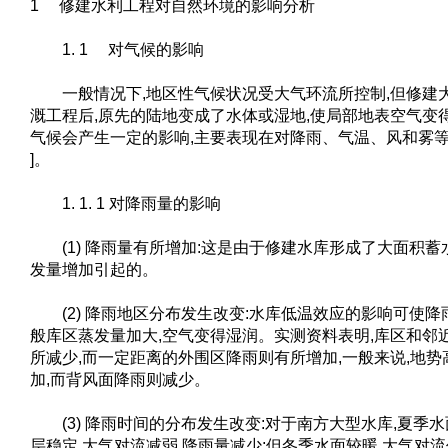
1 修建水利工程对自然环境的影响分析
1. 1 对气候的影响
一般情况下,地区性气候状况受大气环流所控制,但修建
溉工程后,原先的陆地变成了水体或湿地,使局部地表空气变
气候会产生一定的影响,主要表现在对降雨、气温、风和雾等气
]。
1. 1. 1 对降雨量的影响
(1) 降雨量有所增加:这是由于修建水库形成了大面积蓄水
发量增加引起的。
(2) 降雨地区分布发生改变:水库低温效应的影响可使降
般库区蒸发量加大,空气变得湿润。实测资料表明,库区和邻
所减少,而一定距离的外围区降雨则有所增加,一般来说,地
加,而背风面降雨则减少。
(3) 降雨时间的分布发生改变:对于南方大型水库,夏季水
层稳定,大气对流减弱,降雨量减少;但冬季水面较暖,大气对