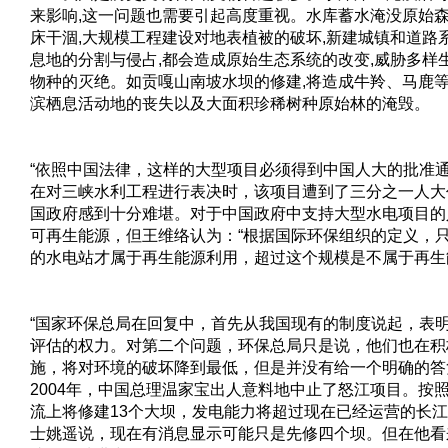
来影响,这一问题也需要引起高度重视。水库蓄水淹没原始森
床干涸,大规模工程建设对地表植被的破坏,新建城镇和道路
息地的分割与侵占,都会造成原始生态系统的改变,威胁多样
物种的灭绝。如贡嘎山南坡水坝的修建,将造成牛羚、马鹿
滨栖息活动地的丧失以及大面积珍稀树种原始林的淹毁。
“依照中国法律，这样的大型项目必须得到中国人大的批准通过
在对三峡水利工程进行表决时，该项目遭到了三分之一人大
国政府感到十分难堪。对于中国政府中支持大型水电项目的
可再生能源，但王维络认为：“根据国际环保组织的定义，
的水电站才属于再生能源利用，超过这个规模是不属于再生
“国家环保总局在回复中，首先从我国现有的制度说起，表
评估的权力。对第二个问题，环保总局只是说，他们也在积
施，将对环境的破坏降到最低，但是并没有给一个明确的答
2004年，中国总理温家宝出人意料地中止了怒江项目。按
流上将修建13个大坝，发电能力将超过现在已经运营的长
士姚遥说，现在有消息显示可能只是先修四个坝。但在他看