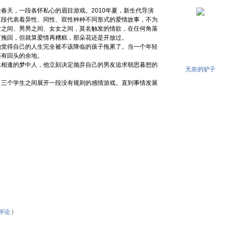
春天，一段各怀私心的眉目游戏。2010年夏，新生代导演
三段代表着异性、同性、双性种种不同形式的爱情故事，不为
女之间、男男之间、女女之间，莫名触发的情欲，在任何角落
可挽回，但就算爱情再糟糕，那朵花还是开放过。
觉得自己的人生完全被不该降临的孩子拖累了。当一个年轻
还有回头的余地。
相逢的梦中人，他立刻决定抛弃自己的男友追求朝思暮想的
无奈的驴子
。
三个学生之间展开一段没有规则的感情游戏。直到事情发展
评论
)