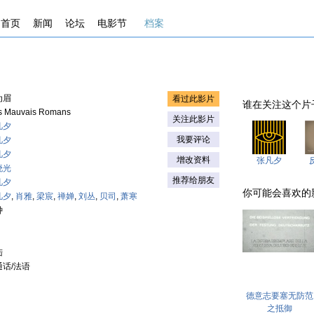
首页
新闻
论坛
电影节
档案
为眉
看过此影片
谁在关注这个片子 . .
s Mauvais Romans
关注此影片
凡夕
我要评论
凡夕
凡夕
增改资料
张凡夕
晓光
推荐给朋友
凡夕
你可能会喜欢的影片 . 
凡夕
,
肖雅
,
梁宸
,
禅婵
,
刘丛
,
贝司
,
萧寒
钟
陆
通话/法语
德意志要塞无防范
之抵御