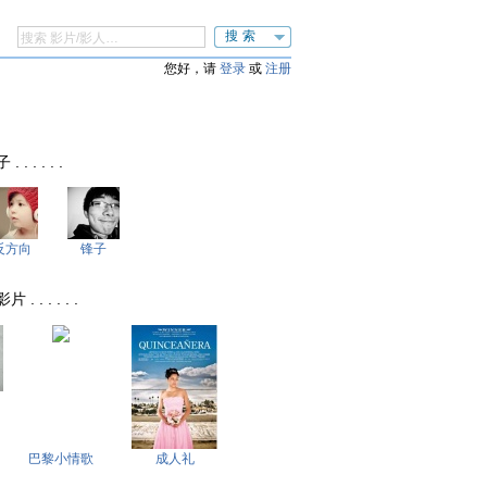
搜索
您好，请
登录
或
注册
 . . . .
反方向
锋子
. . . . .
巴黎小情歌
成人礼