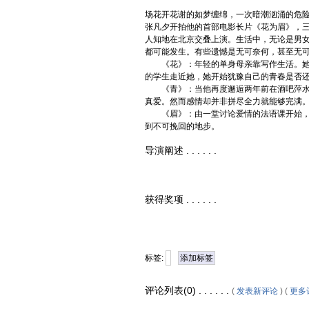
场花开花谢的如梦缠绵，一次暗潮汹涌的危险
张凡夕开拍他的首部电影长片《花为眉》，
人知地在北京交叠上演。生活中，无论是男
都可能发生。有些遗憾是无可奈何，甚至无
《花》：年轻的单身母亲靠写作生活。她
的学生走近她，她开始犹豫自己的青春是否
《青》：当他再度邂逅两年前在酒吧萍水
真爱。然而感情却并非拼尽全力就能够完满
《眉》：由一堂讨论爱情的法语课开始，
到不可挽回的地步。
导演阐述 . . . . . .
获得奖项 . . . . . .
标签:
添加标签
评论列表(0) . . . . . .
(
发表新评论
) (
更多