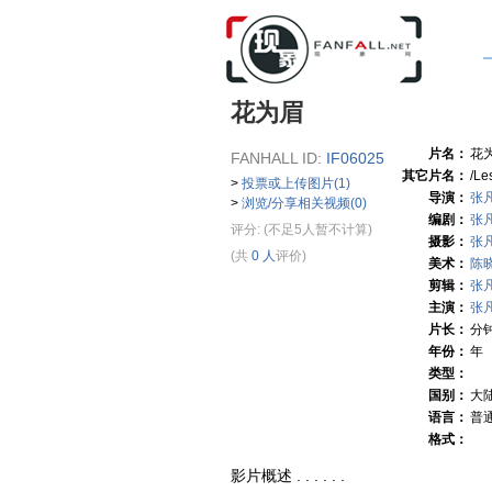
花为眉
片名：
花
FANHALL ID:
IF06025
其它片名：
/Le
>
投票或上传图片(1)
导演：
张
>
浏览/分享相关视频(0)
编剧：
张
评分:
(不足5人暂不计算)
摄影：
张
(共
0 人
评价)
美术：
陈
剪辑：
张
主演：
张
片长：
分
年份：
年
类型：
国别：
大
语言：
普
格式：
影片概述 . . . . . .