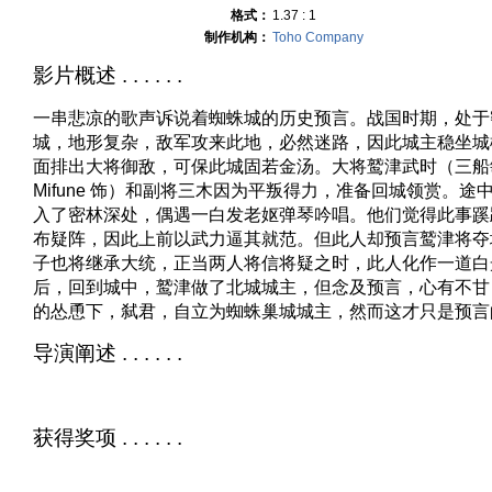
格式：
1.37 : 1
制作机构：
Toho Company
影片概述 . . . . . .
一串悲凉的歌声诉说着蜘蛛城的历史预言。战国时期，处于
城，地形复杂，敌军攻来此地，必然迷路，因此城主稳坐城
面排出大将御敌，可保此城固若金汤。大将鹫津武时（三船敏郎 
Mifune 饰）和副将三木因为平叛得力，准备回城领赏。
入了密林深处，偶遇一白发老妪弹琴吟唱。他们觉得此事蹊
布疑阵，因此上前以武力逼其就范。但此人却预言鹫津将夺
子也将继承大统，正当两人将信将疑之时，此人化作一道白
后，回到城中，鹫津做了北城城主，但念及预言，心有不甘
的怂恿下，弑君，自立为蜘蛛巢城城主，然而这才只是预
导演阐述 . . . . . .
获得奖项 . . . . . .