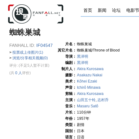
首页
新闻
论坛
电影
蜘蛛巣城
片名：
蜘蛛巣城
FANHALL ID:
IF04547
其它片名：
蜘蛛巢城/Throne of Blood
>
投票或上传图片(1)
导演：
黑泽明
>
浏览/分享相关视频(0)
编剧：
黑泽明
评分:
(不足5人暂不计算)
制片人：
Akira Kurosawa
(共
0 人
评价)
摄影：
Asakazu Nakai
美术：
Kôhei Ezaki
声音：
Ichirô Minawa
剪辑：
Akira Kurosawa
主演：
山田五十铃
,
志村乔
音乐：
Masaru Satô
片长：
110分钟
年份：
1957年
类型：
剧情
国别：
日本
语言：
日语