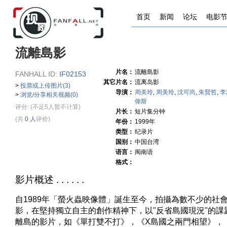
首页
新闻
论坛
电影
流離島影
片名：
流離島影
FANHALL ID:
IF02153
其它片名：
流离岛影
>
投票或上传图片(3)
导演：
周美玲
,
周美玲
,
沈可尚
,
朱賢哲
,
李
>
浏览/分享相关视频(0)
偉斯
评分:
(不足5人暂不计算)
片长：
短片集分钟
(共
0 人
评价)
年份：
1999年
类型：
纪录片
国别：
中国台湾
语言：
闽南语
格式：
影片概述 . . . . . .
自1989年「螢火蟲映像體」誕生至今，拍攝為數不少的社
影，在堅持獨立自主的創作精神下，以"反省島國現況"的課
離島的影片，如《單打雙不打》，《X島國之兩門相望》，