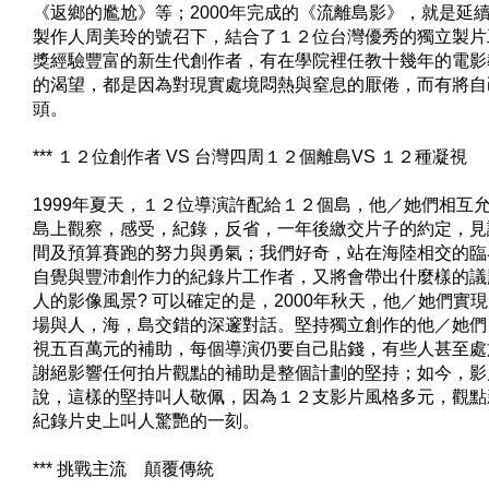
《返鄉的尷尬》等；2000年完成的《流離島影》，就是延
製作人周美玲的號召下，結合了１２位台灣優秀的獨立製片
獎經驗豐富的新生代創作者，有在學院裡任教十幾年的電影
的渴望，都是因為對現實處境悶熱與窒息的厭倦，而有將自
頭。
*** １２位創作者 VS 台灣四周１２個離島VS １２種凝視
1999年夏天，１２位導演許配給１２個島，他／她們相互
島上觀察，感受，紀錄，反省，一年後繳交片子的約定，見
間及預算賽跑的努力與勇氣；我們好奇，站在海陸相交的臨
自覺與豐沛創作力的紀錄片工作者，又將會帶出什麼樣的議
人的影像風景? 可以確定的是，2000年秋天，他／她們實
場與人，海，島交錯的深邃對話。堅持獨立創作的他／她們
視五百萬元的補助，每個導演仍要自己貼錢，有些人甚至處
謝絕影響任何拍片觀點的補助是整個計劃的堅持；如今，影
說，這樣的堅持叫人敬佩，因為１２支影片風格多元，觀點
紀錄片史上叫人驚艷的一刻。
*** 挑戰主流 顛覆傳統