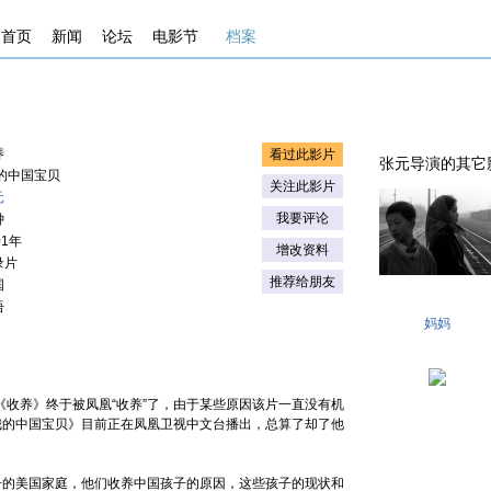
首页
新闻
论坛
电影节
档案
养
看过此影片
张元导演的其它影片 . 
我的中国宝贝
关注此影片
元
我要评论
钟
01年
增改资料
录片
推荐给朋友
国
语
妈妈
《收养》终于被凤凰“收养”了，由于某些原因该片一直没有机
我的中国宝贝》目前正在凤凰卫视中文台播出，总算了却了他
子的美国家庭，他们收养中国孩子的原因，这些孩子的现状和