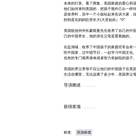
未来的打算。看了两集，美国家庭的爱心和
他们如何来到美国的，把孩子视作己出一样
是收养时，其中一个小孩站起来告诉大家，
的则是在妈妈肚里长大(大意如此）^0^
美国犹他州州长豪斯曼先生收养了自己的中
己的中国养女，他的亲生父母是爱着她的。
在盐湖城，收养了中国孩子的家庭经常会有
吃中国菜，过中国节日，一起学习中国文化
也有的专门领养身体或者智力有缺陷的孩子
美国的养父养母不仅让他们的中国孩子在美
生活在哪里，无论远离了多少年，美国养父
导演阐述 . . . . . .
获得奖项 . . . . . .
标签:
添加标签