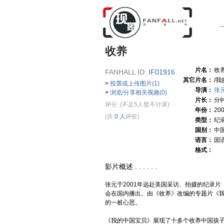
收养
片名：
收
FANHALL ID:
IF01916
其它片名：
/
>
投票或上传图片(1)
导演：
张
>
浏览/分享相关视频(0)
片长：
分
评分:
(不足5人暂不计算)
年份：
20
(共
0 人
评价)
类型：
纪
国别：
中
语言：
国
格式：
影片概述 . . . . . .
张元于2001年远赴美国采访、拍摄的纪录片
会在国内播出。由《收养》改编的专题片《
的一桩心思。
《我的中国宝贝》展现了十多个收养中国孩