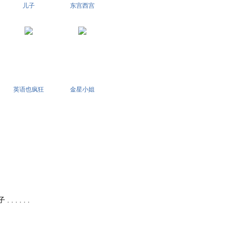
儿子
东宫西宫
英语也疯狂
金星小姐
 . . . .