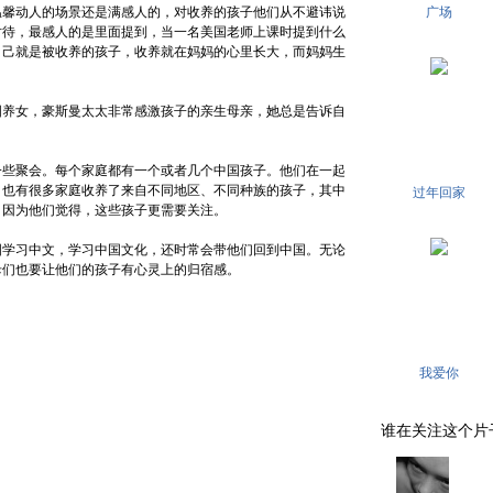
温馨动人的场景还是满感人的，对收养的孩子他们从不避讳说
广场
对待，最感人的是里面提到，当一名美国老师上课时提到什么
自己就是被收养的孩子，收养就在妈妈的心里长大，而妈妈生
国养女，豪斯曼太太非常感激孩子的亲生母亲，她总是告诉自
一些聚会。每个家庭都有一个或者几个中国孩子。他们在一起
。也有很多家庭收养了来自不同地区、不同种族的孩子，其中
过年回家
。因为他们觉得，这些孩子更需要关注。
国学习中文，学习中国文化，还时常会带他们回到中国。无论
母们也要让他们的孩子有心灵上的归宿感。
我爱你
谁在关注这个片子 . .