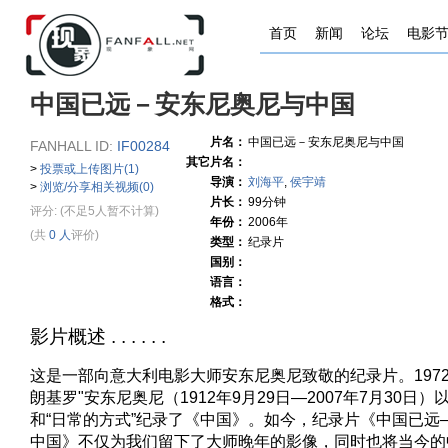
首页
新闻
论坛
电影
中国已远－安东尼奥尼与中国
片名：
中国已远－安东尼奥尼与中国
FANHALL ID:
IF00284
其它片名：
>
投票或上传图片(1)
导演：
刘海平
,
侯宇靖
>
浏览/分享相关视频(0)
片长：
99分钟
评分:
(不足5人暂不计算)
年份：
2006年
(共
0 人
评价)
类型：
纪录片
国别：
语言：
格式：
影片概述 . . . . . .
这是一部向意大利电影大师安东尼奥尼致敬的纪录片。1972
朗基罗"安东尼奥尼（1912年9月29日—2007年7月30日
和“日常的方式”纪录了《中国》。如今，纪录片《中国已远
中国》不仅为我们留下了大师晚年的影像，同时也将当今的