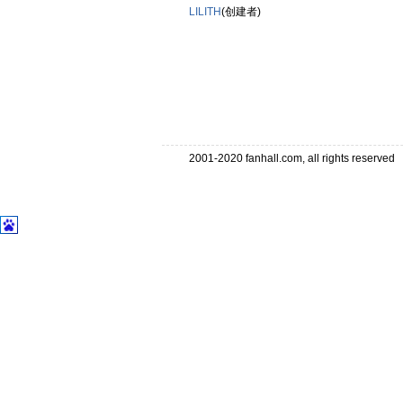
LILITH
(创建者)
2001-2020 fanhall.com, all rights reserve