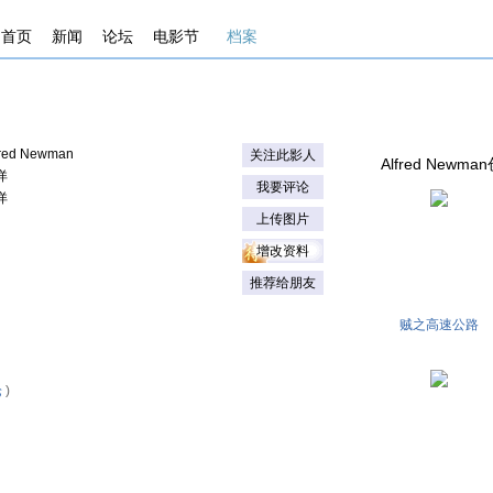
首页
新闻
论坛
电影节
档案
fred Newman
关注此影人
Alfred Newman
详
我要评论
详
上传图片
增改资料
推荐给朋友
贼之高速公路
论
)