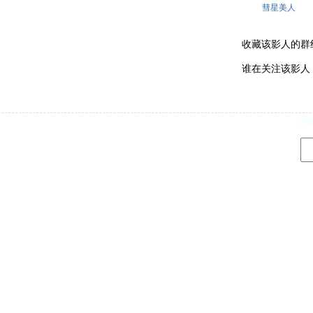
彗星美人
收藏该影人的群组 . .
谁在关注该影人 . . .
d
更