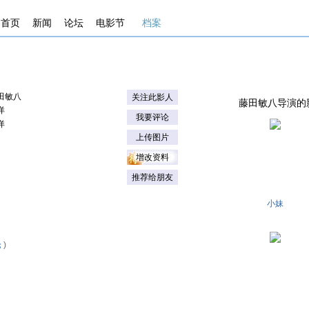
首页
新闻
论坛
电影节
档案
田敏八
关注此影人
藤田敏八导演的影片 . 
详
我要评论
详
上传图片
增改资料
推荐给朋友
小妹
论
)