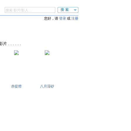
搜索
您好，请
登录
或
注册
. . . . .
赤提燈
八月湿砂