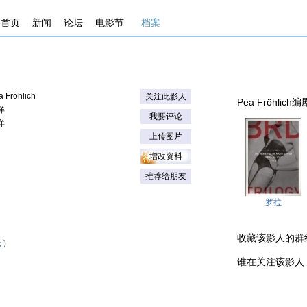
首页
新闻
论坛
电影节
档案
a Fröhlich
关注此影人
Pea Fröhlich编剧
详
我要评论
详
上传图片
增改资料
推荐给朋友
罗拉
收藏该影人的群组 . .
论
)
谁在关注该影人 . . .