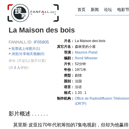
首页
新闻
论坛
电影
La Maison des bois
片名：
La Maison des bois
FANHALL ID:
IF05805
其它片名：
森林里的小屋
>
投票或上传图片(1)
导演：
Maurice Pialat
>
浏览/分享相关视频(0)
编剧：
René Wheeler
评分:
(不足5人暂不计算)
片长：
52分钟
(共
0 人
评价)
年份：
1971年
类型：
剧情
国别：
法国
语言：
法语
格式：
1.33 : 1
制作机构：
Office de Radiodiffusion Télévisio
(ORTF)
影片概述 . . . . . .
莫里斯·皮亚拉70年代初筹拍的7集电视剧，但却为他赢