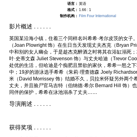
语言：
英语
格式：
1.66 : 1
制作机构：
Film Four International
影片概述 . . . . . .
英国某沿海小镇，住着三个同样名叫希希·考尔皮茨的女子
（Joan Plowright 饰）在生日当天发现丈夫杰克（Bryan Pr
中和别的女人幽会，于是趁杰克醉酒之时将其在浴缸溺死；
叶·史蒂文森 Juliet Stevenson 饰）与丈夫哈迪（Trevor C
处优的生活，但哈迪是个痴肥且禁欲的家伙，希希一怒之下
中；19岁的游泳选手希希（朱莉·理查德森 Joely Richard
米（David Morrissey 饰）结婚不久，贝拉米怀疑另外
丈夫，并且验尸官马吉特（伯纳德·希尔 Bernard Hill 
同伴的保护，希希在泳池溺杀了丈夫……
导演阐述 . . . . . .
获得奖项 . . . . . .