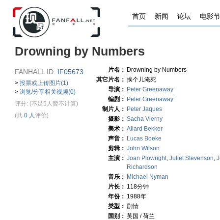
首页
新闻
论坛
电影
Drowning by Numbers
片名：
Drowning by Numbers
FANHALL ID:
IF05673
其它片名：
挨个儿淹死
>
投票或上传图片(1)
导演：
Peter Greenaway
>
浏览/分享相关视频(0)
编剧：
Peter Greenaway
评分:
(不足5人暂不计算)
制片人：
Peter Jaques
(共
0 人
评价)
摄影：
Sacha Vierny
美术：
Allard Bekker
声音：
Lucas Boeke
剪辑：
John Wilson
主演：
Joan Plowright
,
Juliet Stevenson
,
J
Richardson
音乐：
Michael Nyman
片长：
118分钟
年份：
1988年
类型：
剧情
国别：
英国 / 荷兰