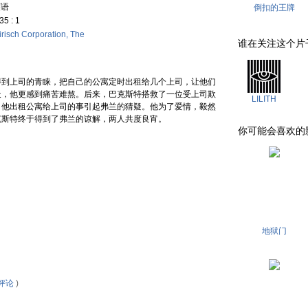
英语
倒扣的王牌
35 : 1
irisch Corporation, The
谁在关注这个片子 . .
到上司的青睐，把自己的公寓定时出租给几个上司，让他们
天，他更感到痛苦难熬。后来，巴克斯特搭救了一位受上司欺
LILITH
。他出租公寓给上司的事引起弗兰的猜疑。他为了爱情，毅然
克斯特终于得到了弗兰的谅解，两人共度良宵。
你可能会喜欢的影片 . 
地狱门
评论
)