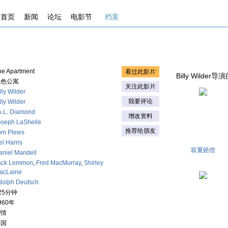
首页
新闻
论坛
电影节
档案
he Apartment
看过此影片
Billy Wilder导演
桃色公寓
关注此影片
lly Wilder
我要评论
lly Wilder
.A.L. Diamond
增改资料
oseph LaShelle
推荐给朋友
om Plews
l Harris
双重赔偿
aniel Mandell
ack Lemmon
,
Fred MacMurray
,
Shirley
acLaine
dolph Deutsch
25分钟
960年
剧情
美国