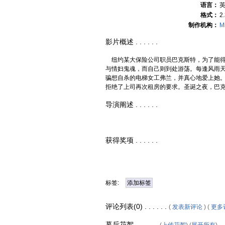
语言：
格式：
2.
制作机构：
M
影片概述 . . . . . .
纽约某大保险公司职员巴克斯特，为了能得
与情妇鬼魂，而自己则到处游荡。每逢风雨
骗想自杀的电梯女工弗兰，并真心地爱上她
拒绝了上司再次租房的要求。圣诞之夜，巴
导演阐述 . . . . . .
获得奖项 . . . . . .
标签:
添加标签
评论列表(0) . . . . . .
(
发表新评论
) (
更多
幕后花絮 . . . . . .
(
上传花絮
) (
展开所有
)