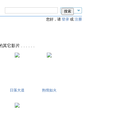
您好，请
登录
或
注册
的其它影片 . . . . . .
日落大道
热情如火