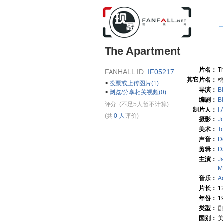
The Apartment
片名：
T
FANHALL ID:
IF05217
其它片名：
>
投票或上传图片(1)
导演：
Bi
>
浏览/分享相关视频(0)
编剧：
Bi
评分:
(不足5人暂不计算)
制片人：
I
(共
0 人
评价)
摄影：
J
美术：
T
声音：
De
剪辑：
D
主演：
J
M
音乐：
A
片长：
1
年份：
1
类型：
国别：