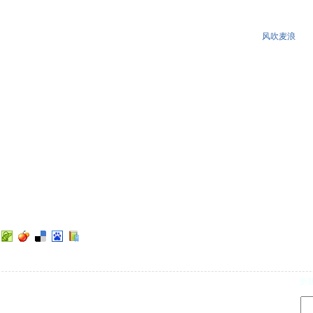
风吹麦浪
d
更