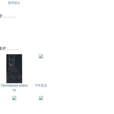
控方证人
 . . . .
. . . . .
Пропавшая комна
下午五点
та