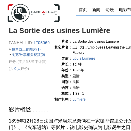
首页
新闻
论坛
电影
La Sortie des usines Lumière
片名：
La Sortie des usines Lumière
FANHALL ID:
IF05069
其它片名：
工厂大门/Employees Leaving the Lu
>
投票或上传图片(1)
Factory
>
浏览/分享相关视频(0)
导演：
Louis Lumière
评分:
(不足5人暂不计算)
片长：
1分钟
(共
0 人
评价)
年份：
1895年
类型：
剧情
国别：
法国
语言：
法语
格式：
1.33 : 1
制作机构：
Lumière
影片概述 . . . . . .
1895年12月28日法国卢米埃尔兄弟俩在一家咖啡馆里公
门》、《火车进站》等影片，被电影史确认为电影诞生之日