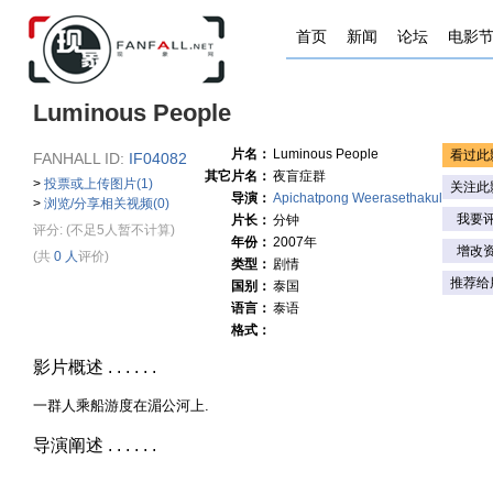
首页
新闻
论坛
电影
Luminous People
片名：
Luminous People
看过此
FANHALL ID:
IF04082
其它片名：
夜盲症群
>
投票或上传图片(1)
关注此
导演：
Apichatpong Weerasethakul
>
浏览/分享相关视频(0)
我要
片长：
分钟
评分:
(不足5人暂不计算)
年份：
2007年
增改
(共
0 人
评价)
类型：
剧情
推荐给
国别：
泰国
语言：
泰语
格式：
影片概述 . . . . . .
一群人乘船游度在湄公河上.
导演阐述 . . . . . .