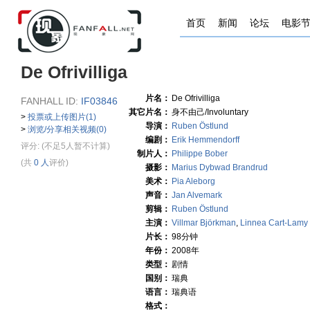
首页
新闻
论坛
电影
De Ofrivilliga
片名：
De Ofrivilliga
FANHALL ID:
IF03846
其它片名：
身不由己/Involuntary
>
投票或上传图片(1)
导演：
Ruben Östlund
>
浏览/分享相关视频(0)
编剧：
Erik Hemmendorff
评分:
(不足5人暂不计算)
制片人：
Philippe Bober
(共
0 人
评价)
摄影：
Marius Dybwad Brandrud
美术：
Pia Aleborg
声音：
Jan Alvemark
剪辑：
Ruben Östlund
主演：
Villmar Björkman
,
Linnea Cart-Lamy
片长：
98分钟
年份：
2008年
类型：
剧情
国别：
瑞典
语言：
瑞典语
格式：