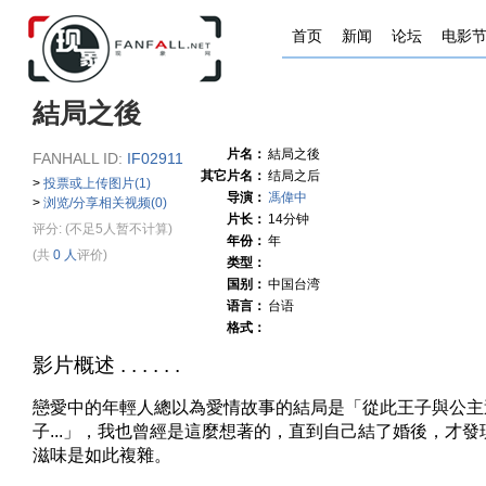
首页
新闻
论坛
电影
結局之後
片名：
結局之後
FANHALL ID:
IF02911
其它片名：
结局之后
>
投票或上传图片(1)
导演：
馮偉中
>
浏览/分享相关视频(0)
片长：
14分钟
评分:
(不足5人暂不计算)
年份：
年
(共
0 人
评价)
类型：
国别：
中国台湾
语言：
台语
格式：
影片概述 . . . . . .
戀愛中的年輕人總以為愛情故事的結局是「從此王子與公主
子...」，我也曾經是這麼想著的，直到自己結了婚後，才
滋味是如此複雜。