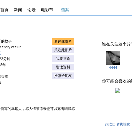
首页
新闻
论坛
电影节
档案
子的故事
看过此影片
谁在关注这个片子 . .
e Story of Sun
关注此影片
飞
我要评论
‘23分钟
08年
增改资料
4444
片
推荐给朋友
国香港
你可能会喜欢的影片 . 
语
最倒霉的幸运人，感人情节原来也可以充满幽默感
想吹口哨我就吹