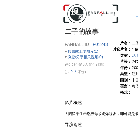
二子的故事
片名：
二
FANHALL ID:
IF01243
其它片名：
/Th
>
投票或上传图片(1)
导演：
龙
>
浏览/分享相关视频(0)
片长：
24
评分:
(不足5人暂不计算)
年份：
20
(共
0 人
评价)
类型：
短
国别：
中
语言：
粤
格式：
影片概述 . . . . . .
大陆留学生虽然被母亲踢爆秘密，却可能是
导演阐述 . . . . . .