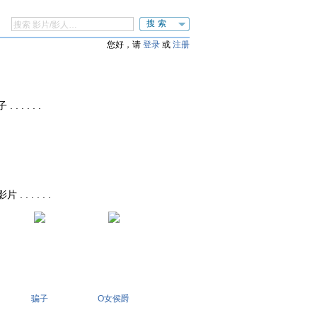
搜索
您好，请
登录
或
注册
 . . . .
. . . . .
骗子
O女侯爵