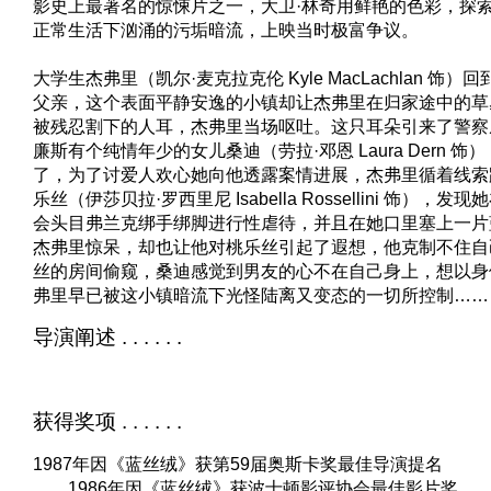
影史上最著名的惊悚片之一，大卫·林奇用鲜艳的色彩，探
正常生活下汹涌的污垢暗流，上映当时极富争议。
大学生杰弗里（凯尔·麦克拉克伦 Kyle MacLachlan 饰
父亲，这个表面平静安逸的小镇却让杰弗里在归家途中的草
被残忍割下的人耳，杰弗里当场呕吐。这只耳朵引来了警察
廉斯有个纯情年少的女儿桑迪（劳拉·邓恩 Laura Dern 
了，为了讨爱人欢心她向他透露案情进展，杰弗里循着线索
乐丝（伊莎贝拉·罗西里尼 Isabella Rossellini 饰），
会头目弗兰克绑手绑脚进行性虐待，并且在她口里塞上一片
杰弗里惊呆，却也让他对桃乐丝引起了遐想，他克制不住自
丝的房间偷窥，桑迪感觉到男友的心不在自己身上，想以身
弗里早已被这小镇暗流下光怪陆离又变态的一切所控制…
导演阐述 . . . . . .
获得奖项 . . . . . .
1987年因《蓝丝绒》获第59届奥斯卡奖最佳导演提名
1986年因《蓝丝绒》获波士顿影评协会最佳影片奖