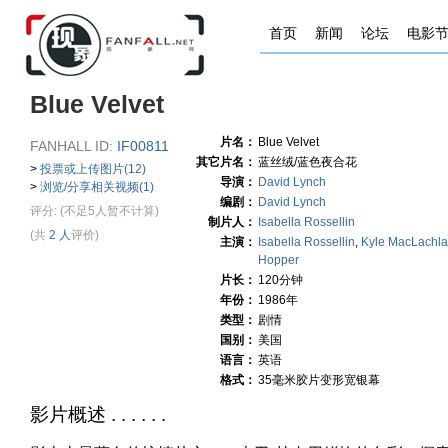
首页
新闻
论坛
电影
Blue Velvet
片名：
Blue Velvet
FANHALL ID:
IF00811
其它片名：
蓝丝绒/蓝色夜合花
>
投票或上传图片(12)
导演：
David Lynch
>
浏览/分享相关视频(1)
编剧：
David Lynch
评分:
(不足5人暂不计算)
制片人：
Isabella Rossellin
(共
2 人
评价)
主演：
Isabella Rossellin
,
Kyle MacLachl
Hopper
片长：
120分钟
年份：
1986年
类型：
剧情
国别：
美国
语言：
英语
格式：
35毫米胶片变形宽银幕
影片概述 . . . . . .