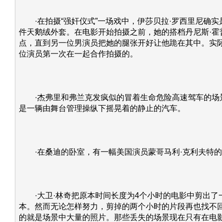
·在拍摄“强奸仪式”一场戏中，伊莎贝拉·罗西里尼确实
件天鹅绒外套。在电影开始拍摄之前，她的搭档丹尼斯·霍
点，直到另一位男演员把她的腿张开好让他跪在其中。实
位演员第一次在一起合作拍摄的。
·杰弗里和弗兰克发疯似的冒着生命危险高速驾车的场
是一辆由舞台管理操纵下摇晃着的静止的汽车。
·在桑迪的卧室，有一幅美国演员蒙哥马利·克利夫特的
·大卫·林奇把原本时间长度为4个小时的电影中剪出了
本。然而无论怎样努力，剪掉的两个小时的片段再也找不
的就是场景中大量的照片。那些丢失的场景现在只有在电