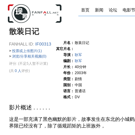
首页
新闻
论坛
电影
散装日记
片名：
散装日记
FANHALL ID:
IF00313
其它片名：
>
投票或上传图片(1)
导演：
耿军
>
浏览/分享相关视频(0)
编剧：
耿军
评分:
(不足5人暂不计算)
片长：
40分钟
(共
0 人
评价)
年份：
2003年
类型：
剧情
国别：
中国
语言：
普通话
格式：
DV
影片概述 . . . . . .
这是一部充满了黑色幽默的影片，故事发生在东北的小城鹤
界限已经没有了，除了循规蹈矩的上班族外，