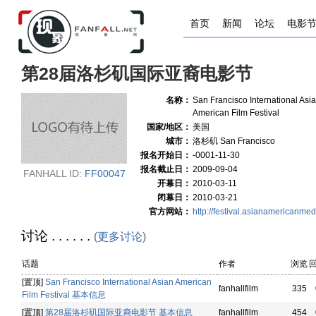
首页
新闻
论坛
电影
第28届洛杉矶国际亚裔电影节
名称：
San Francisco International Asi
American Film Festival
国家/地区：
美国
城市：
洛杉矶 San Francisco
报名开始日：
-0001-11-30
报名截止日：
2009-09-04
FANHALL ID:
FF00047
开幕日：
2010-03-11
闭幕日：
2010-03-21
官方网站：
http://festival.asianamericanmed
讨论 . . . . . .
(
更多讨论
)
话题
作者
浏览
[置顶]
San Francisco International Asian American
fanhallfilm
335
Film Festival 基本信息
[置顶]
第28届洛杉矶国际亚裔电影节 基本信息
fanhallfilm
454