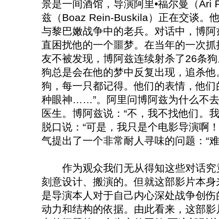
景是一间酒馆，导演阿里•福尔曼（Ari 
兹（Boaz Rein-Buskila）正在交
与黎巴嫩战争中的老兵。对话中，博阿
直困扰他的一个噩梦。在当年的一次抓
友不被发现，博阿兹连续射杀了26条狗
狗总是会在他的梦中反复出现，追杀他。
狗，每一只都记得。他们的表情，他们
种眼神……”。阿里问博阿兹为什么不
医生。博阿兹说：“不，我不找他们。我
脱口说：“可是，我只是个电影导演啊！
气提出了一个非常耐人寻味的问题：“难
作为观众我们无从得知这些对话究竟
刻意设计、搬演的。但就这部影片本身
是导演本人对于自己内心深处战争创伤
动力和结构的依据。由此看来，这部影