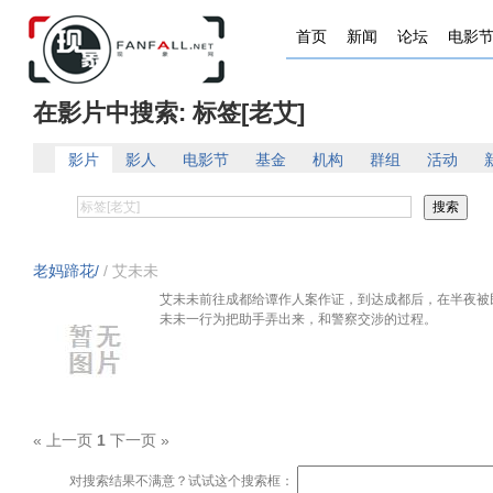
首页
新闻
论坛
电影
在影片中搜索: 标签[老艾]
影片
影人
电影节
基金
机构
群组
活动
老妈蹄花/
/ 艾未未
艾未未前往成都给谭作人案作证，到达成都后，在半夜被
未未一行为把助手弄出来，和警察交涉的过程。
« 上一页
1
下一页 »
对搜索结果不满意？试试这个搜索框：