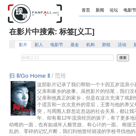
首页
新闻
论坛
电影
在影片中搜索: 标签[义工]
影片
影人
电影节
基金
机构
群组
活动
归 Ⅱ/Go Home Ⅱ
/ 范玲
这部影片记录了我们帮助一个十四五岁流浪小
父亲和家乡的故事。虽然影片的结尾，我们没
父亲和他真正的家乡，但是在这次充满了戏剧
个谎言和一次次意外的背后，王蕾与他的养父
突，与周围人群忽近忽远的社会关系，都让我
年、却有着12年流浪经历的孩子，有了更多地
幼稚的一面，也有如成年人般世故、有心计的一面。 根据
乱的、零碎的记忆片断，我们到他曾经就读的学校寻找他的