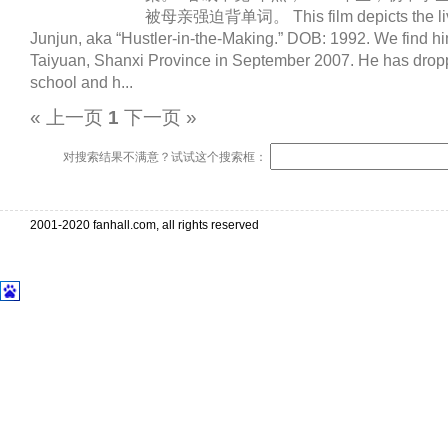
被母亲强迫背单词。 This film depicts the lives
Junjun, aka “Hustler-in-the-Making.” DOB: 1992. We find hi
Taiyuan, Shanxi Province in September 2007. He has dropp
school and h...
« 上一页
1
下一页 »
对搜索结果不满意？试试这个搜索框：
2001-2020 fanhall.com, all rights reserved