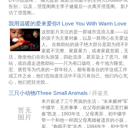
DV作品放映； “捕光捉影”观影活动最早的主持人Dida和P
告别； 以及，澄莲阁阁主李子健最后一次离开澄莲阁。 影
访了澄莲阁...
我用温暖的爱来爱你/I Love You With Warm Love
这部影片关注的是一群城市流浪儿童——
的孩子为主要对象，以及一群用心在关爱
人。 在救助站的孩子绝大部分是因为得不
家庭不完整、家庭暴力，或者家庭贫困，
活，致使他们在街头游荡，四处流浪，甚至染上了恶习。继
站，或自愿走进救助站——只为有口饭吃，有个地方睡觉。
宏、唐哲等为代表的一群年轻人，都有着各自的学业或工作
或工作之余，他们也知道生活中不应只有自己。他们内心充
心，他们把目光投...
三只小动物/Three Small Animals
/ 薛鉴羌
本片叙述了三个男孩的生活： “未来赌神”军
中辍学，无所事事，在父母的麻将店里打麻
春”凯龙，1993年生，父母离异，初中辍
带一个和他一样因父母离婚被遗弃的小孩
架。 “春眠不觉”丰杰，1994年生，初中