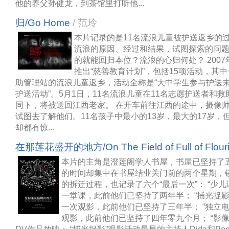
他的养父孙健龙，到茶馆里打听他...
归/Go Home
/ 范玲
本片记录的是11名流浪儿童被护送返乡的
流浪的原因、经过和结果，试图探索的问
的就能回归本位？流浪的心归何处？ 200
推出“慈善教育计划”，包括15项活动，其
助管理站的流浪儿童返乡，活动全称是“大中学生参与护送
护送活动”。5月1日，11名流浪儿童在11名志愿护送者和
同下，将被送回江西老家。 在开车前往江西的途中，摄像
试图去了解他们。11名孩子中最小的13岁，最大的17岁，
却都有惊...
在那莲花盛开的地方/On The Field of Full of Flouri
本片的主角是澄莲阁学人书屋，书屋已坚持了
的时间却集中在书屋结业关门前的两个星期，
的拆迁过程，也记录了六个“最后一次”： “少儿
一堂课，此前他们已坚持了两年半； “捕光捉影
一次观影，此前他们已坚持了三年半； “独立电
观影，此前他们已坚持了四年零九个月； “影像