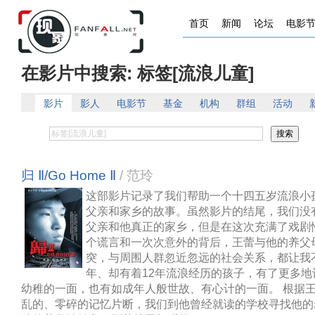
首页
新闻
论坛
电影
在影片中搜索: 标签[流浪儿童]
影片
影人
电影节
基金
机构
群组
活动
归 Ⅱ/Go Home Ⅱ
/ 范玲
这部影片记录了我们帮助一个十四五岁流浪小
父亲和家乡的故事。虽然影片的结尾，我们没
父亲和他真正的家乡，但是在这次充满了戏剧
个谎言和一次次意外的背后，王蕾与他的养父
突，与周围人群忽近忽远的社会关系，都让我
年、却有着12年流浪经历的孩子，有了更多地
幼稚的一面，也有如成年人般世故、有心计的一面。 根据
乱的、零碎的记忆片断，我们到他曾经就读的学校寻找他的