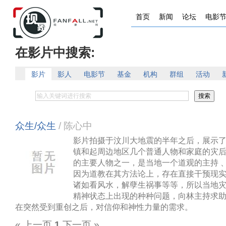
首页
新闻
论坛
电影
在影片中搜索:
影片
影人
电影节
基金
机构
群组
活动
众生/众生
/ 陈心中
影片拍摄于汶川大地震的半年之后，展示
镇和起周边地区几个普通人物和家庭的灾
的主要人物之一，是当地一个道观的主持 、
因为道教在其方法论上，存在直接干预现
诸如看风水，解孽生祸事等等，所以当地
精神状态上出现的种种问题，向林主持求
在突然受到重创之后，对信仰和神性力量的需求。
« 上一页
1
下一页 »