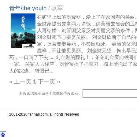
青年/the youth
/ 耿军
在矿里上班的刘金财，爱上了在家闲着的吴丽
金财家提出先拿两万块钱，供吴丽去省会的卫
人再结婚，刘管国父亲反对吴丽父亲的条件，
刘金财死下心要娶吴丽。 刘金财砍断了自己的
家，扬言要娶吴丽，不答应就死。 吴丽的父
囊样，不让他见吴丽。 刘金财无望，掏出早已
药，一口喝了下去......刘金财的葬礼上，弟弟刘金宝向铁
一家。 吴家人去楼空，刘管富提了把菜刀，骑上摩托出了
人的踪迹。 转眼已...
« 上一页
1
下一页 »
对搜索结果不满意？试试这个搜索框：
2001-2020 fanhall.com, all rights reserved