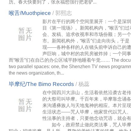
历。春天快要到了，张永福想强行把老驴...
喉舌/Muothpiece
/ 郭熙志
影片在平行的两个空间里展开：一个是深
目《第一现场》。新闻机构内，“喉舌”们
会、发稿、追求收视率和市场份额；另一
市。新闻机构外，“喉舌”们走向街头，于
现——各种各样的人在镜头前申诉自己的
声巨响，城中村的农民房被炸掉；一个同
而“喉舌”们在自己的办公区域平静地睡着午觉…… The documentar
two parallel spaces: one, the Shenzhen TV news programme 
the news organization, th...
毕摩纪/The Bimo Records
/ 杨蕊
在中国四川大凉山，生活着依然沿袭古老
的大祭司叫毕摩。千百年来，毕摩靠念诵
来沟通彝族人与天地鬼神的相应。本片呈
生活状态——咒人毕摩，他家世代以咒人
性法事的主持者，只要他念动咒语，就会
如今，政府禁止做此类法事，咒人毕摩