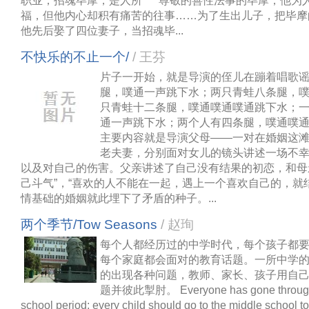
职业；招魂毕摩，是人所 尊敬的善性法事的毕摩，他为
福，但他内心却积有痛苦的往事……为了生出儿子，把毕摩
他先后娶了四位妻子，当招魂毕...
不快乐的不止一个/
/ 王芬
片子一开始，就是导演的侄儿在蹦着唱歌谣
腿，噗通一声跳下水；两只青蛙八条腿，
只青蛙十二条腿，噗通噗通噗通跳下水；
通一声跳下水；两个人有四条腿，噗通噗通
主要内容就是导演父母——一对在婚姻这
老夫妻，分别面对女儿的镜头讲述一场不
以及对自己的伤害。父亲讲述了自己没有结果的初恋，和母
己斗气”，“喜欢的人不能在一起，遇上一个喜欢自己的，就
情基础的婚姻就此埋下了矛盾的种子。...
两个季节/Tow Seasons
/ 赵珣
每个人都经历过的中学时代，每个孩子都
每个家庭都会面对的教育话题。一所中学
的出现各种问题，教师、家长、孩子用自
题并彼此掣肘。 Everyone has gone through 
school period; every child should go to the middle school to