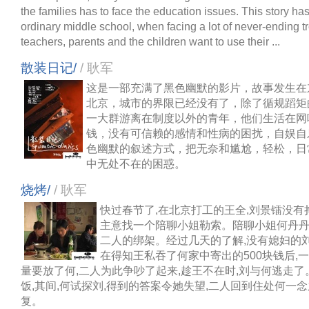
the families has to face the education issues. This story h
ordinary middle school, when facing a lot of never-ending tr
teachers, parents and the children want to use their ...
散装日记/
/ 耿军
这是一部充满了黑色幽默的影片，故事发生在
北京，城市的界限已经没有了，除了循规蹈矩
一大群游离在制度以外的青年，他们生活在网
钱，没有可信赖的感情和性病的困扰，自娱自
色幽默的叙述方式，把无奈和尴尬，轻松，日
中无处不在的困惑。
烧烤/
/ 耿军
快过春节了,在北京打工的王全,刘景镭没有
主意找一个陪聊小姐勒索。陪聊小姐何丹
二人的绑架。经过几天的了解,没有媳妇的刘
在得知王私吞了何家中寄出的500块钱后,
量要放了何,二人为此争吵了起来,趁王不在时,刘与何逃走
饭,其间,何试探刘,得到的答案令她失望,二人回到住处何一
复。