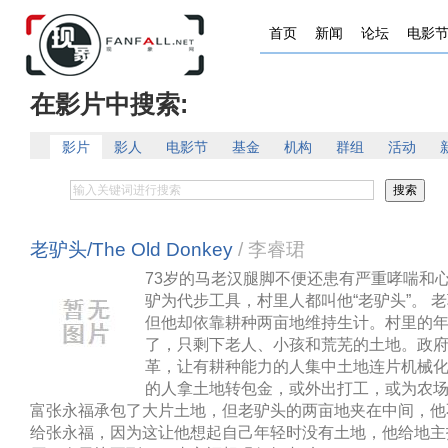
首页
新闻
论坛
电影
在影片中搜索:
影片
影人
电影节
基金
机构
群组
活动
老驴头/The Old Donkey
/ 李睿珺
73岁的马老汉腿脚不便还患有严重哮喘和
驴为代步工具，村里人都叫他“老驴头”。 
但他却依靠耕种两亩地维持生计。村里的
了，只剩下老人、小孩和荒芜的土地。政
革，让有耕种能力的人集中土地连片机械
的人拿土地转包金，或外出打工，或为农
富张永福承包了大片土地，但老驴头的两亩地夹在中间，他
给张永福，因为这让他想起自己年轻时没有土地，他给地主