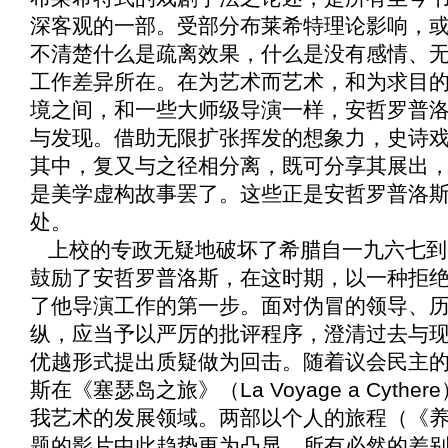
深客观的一部。受部分布莱希特理论影响，
不清楚什么是疏离效果，什么是没有感情、
工作差异所在。在为艺术而艺术，和为求目
境之间，和一些大师级导演一样，安哲罗普
与发现。借助无限扩张挥发的想象力，史诗
其中，复又与之径相分离，既可分享其展出
是美学虚构故事罢了。这些正是安哲罗普洛
处。
上校的专政无疑地破坏了希腊自一九六七到
鼓励了安哲罗普洛斯，在这时期，以一种拒
了他导演工作的第一步。面对伪冒的领导、
纵，应当予以严厉的批评程序，澄清过去与
优越形式提出质疑做为回击。随着议会民主
斯在《
塞瑟岛之旅
》（La Voyage a Cy
我艺术的发展领域。两部以个人的旅程（《
题的影片中此趋势更为凸显。所有必然的差