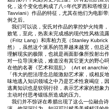
化，这个变化也构成了八○年代罗西和塔维亚尼兄弟（Pa
Tavviani）作品的特征，尤其在他们为电
例之后。
我们可以说，安氏对作品的掌控炉火纯青，
败笔，至此，热衷未完成感的现代性风格流
（Fritz Lang）和库柏力克（Stanley Ku
然），虽然这个派系的范界越来越宽，但总
理解现实的极限，也就是画面影像所投射出
对一位导演来说，难道没有其它更大的野心吗？艾
在他的名著《
艺术和混乱
》（Art et ana
「伟大的想法理念总能激励艺术家，或相反
味地逃入知识领域之中乃是艺术性衰竭症，
逃离知识也是软弱行径，表示艺术家的想象
主动对付思考锻练所造成的压力。
我们并不惊讶在希腊出现了这么一位融合诗
演，他深深以为，知识可以赋予美感鲜活的