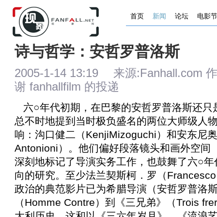
首页
新闻
论坛
电影
诗与哲学：安哲罗普洛斯
2005-1-14 13:19 来源:Fanhall.com
谢 fanhallfilm 的投递
六○年代初期，在巴黎的安哲罗普洛斯还只
总不时地提到当时极负盛名的两位大师级人
响：沟口健二（KenjiMizoguchi）和安东尼奥尼（
Antonioni）。他们偏好段落镜头和画外空间（l
深刻地标记了导演实务工作，也鼓舞了六○年
向的研究。至少法兰契斯柯．罗（Francesco
政治的典范影片已为希腊导演（安哲罗普洛
（Homme Contre）到《
三兄弟
》（Trois 
大利历史，这和以《
三六年岁月
》、《
流浪