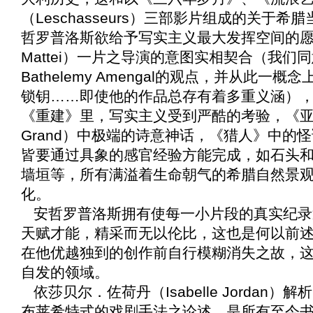
（Leschasseurs）三部影片组成的关于
哲罗普洛斯欲给予写实主义最大发挥空间的
Mattei）一片之导演的意图实相契合（我们
Bathelemy Amengal的观点，并从此
锁钥……即使他的作品总存有着多重义涵）
《
重建
》里，写实主义受到严酷的考验，《
Grand）中极端的诗意神话，《
猎人
》中的怪
皆要通过具象的感官经验方能完成，如石头
墙垣等，所有满溢着生命朝气的希腊自然景
化。
安哲罗普洛斯拥有使每一小片段的真实纪录
天赋才能，精采而无以伦比，这也是何以前
在他优越独到的创作前自行模糊消失之故，
自发的领域。
依莎贝尔．佐荷丹（Isabelle Jordan）解
布莱希特式的戏剧手法之论述，是所有至今