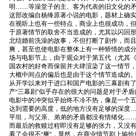
明……等澡堂子的主、客为代表的旧文化的
这部改编自杨绛原著小说的电影，题材上确
在视听上也有一些特点，商业上也很成功，
于原著情节的取舍不当造成的，尤其以闪回
北结婚前洗澡的故事，不但打断了剧作，而
爽，甚至也使电影在整体上有一种矫情的成
场与电影节上，由于观众对于第五代（尤其
国农村的好奇而保留并大肆渲染了这一情节
大概中间点的偏后也是由于这个情节造成的
从开学以来对于进口和国产电影的三幕剧有
产“三幕剧”似乎存在的很大的问题是对于矛
电影中的冲突似乎始终不冷不热，像是一个
达到需要的高度，低的地方没有足够的深度
平坦，与父亲、弟弟的矛盾都没有情绪化…
而最后的救赎过程即没有足够的张力，又没
看了会很不“爽”，显然，在商业情节剧上输