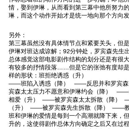
情，娶到伊琳，从而看到第三幕中他所努力
琳，而这个动作开始才是统一地向那个方向
另外：
第三幕虽然没有具体情节点和紧要关头，但是
伊琳对班达成谅解；92分钟处，罗宾森先生
总体感觉这部电影剧作结构的划分还是有很
有较多的抒情段落……但是它的张弛有度却
样的形状：班拒绝诱惑（升）
——班陷入诱惑（降） ——反思并和罗宾森
宾森太太压力不愿意和伊琳约会（降） —
相爱（升） ——被罗宾森太太拆散（降） 
（升） ——被罗宾森先生拆散（降） ——
班和伊琳的爱情是每到一个高潮就降下来，
升的，这使得剧作总体方向确定之后又在过