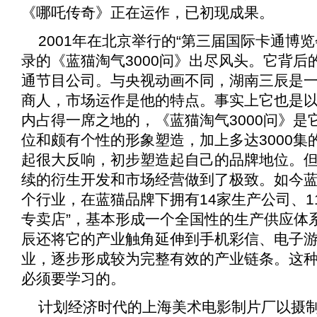
《
哪吒传奇
》正在运作，已初现成果。
2001年在北京举行的“第三届国际卡通博
录的《
蓝猫淘气3000问
》出尽风头。它背后
通节目公司。与央视动画不同，湖南三辰是
商人，市场运作是他的特点。事实上它也是
内占得一席之地的，《
蓝猫淘气3000问
》是
位和颇有个性的形象塑造，加上多达3000
起很大反响，初步塑造起自己的品牌地位。
续的衍生开发和市场经营做到了极致。如今
个行业，在蓝猫品牌下拥有14家生产公司、11
专卖店”，基本形成一个全国性的生产供应体
辰还将它的产业触角延伸到手机彩信、电子
业，逐步形成较为完整有效的产业链条。这
必须要学习的。
计划经济时代的上海美术电影制片厂以摄