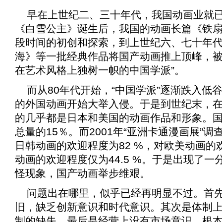
早在上世纪二、三十年代，我国动画业就
《
白雪公主
》诞生后，我国的动画长篇《
铁
段时间的初创和探索，到上世纪六、七十年
海
》等一批经典作品将国产动画推上顶峰，被
在艺术风格上独树一帜的中国学派”。
而从80年代开始，“中国学派”逐渐跌入低
的外国动画开始大举入侵。于是到世纪末，
的几乎都是日本和美国的动画作品和形象。
总量的15％。而2001年“亚洲卡通漫画展”调
日韩动画的欢迎程度为82 %，对欧美动画的欢
动画的欢迎程度仅为44.5 %。于是出现了
怪现象，国产动画举步维艰。
问题出在哪里，似乎已经再明显不过。首
旧，缺乏创新意识和时代意识。其次是体制
制的缺失。最后是经营上没有市场意识，根