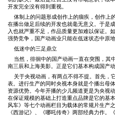
开发完全没有得到重视。
体制上的问题形成创作上的痼疾，创作上
在播出做足后续的开发也就毫无意义。于是
入也就严重不足，作品质量更加难以保证。
强势竞争，国产动画业只能在低迷状态中原
低迷中的三足鼎立
当然，徘徊中的国产动画一直在突围，其
南三辰和上海美影。正是它们基本构成国产
关于央视动画，有两点不得不提。首先，
表。进行生产的同时央视本身就是个播出母
资源优势。今年开播的少儿频道更是为央视
在保证规模的基础上打造重点品牌是它的基
风车
》等七个动画栏目为载体的常规片生产
《
西游记
》、《
哪吒传奇
》两部经典力作。