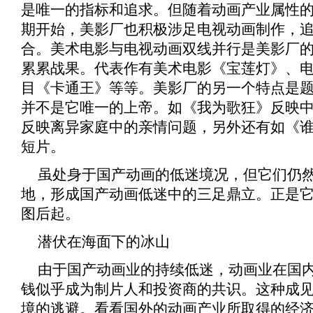
是唯一的指标和追求。但随着动画产业属性的
期开始，美影厂也积极涉足电视动画制作，
合。美术电影与电视动画双线并行是美影厂
累累战果。代表作有美术电影《
宝莲灯
》、
目《
卡通王
》等等。美影厂的另一个特点是
并不是它唯一的上帝。如《
我为歌狂
》反映
反映离异家庭中的亲情问题，另外还有如《
短片。
虽处身于国产动画的低迷境况，但它们仍
地，形成国产动画低迷中的三足鼎立。正是
图后起。
潜伏在海面下的冰山
由于国产动画业的持续低迷，动画业在国
钱似乎成为制片人和投资商的共识。这种成
境的逃避。看看国外的动画产业所取得的经