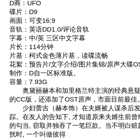
D商：UFO
碟片：D9
画面：可变16:9
音轨：英语DD1.0/评论音轨
字幕：中/英 三区中文字幕
片长：114分钟
片基：柯式金色薄片基，读碟流畅
花絮：预告片/文字介绍/图片集锦/原声大碟OST(L
制作：D自一区标准版。
容量：7.93G
奥黛丽赫本和加里格兰特主演的经典悬疑片
的CC版，还添加了OST原声，市面目前最佳
少妇蕾吉（赫本饰）在夫婿被人谋杀后发
踪。在友人的告知下, 才知道原来夫婿生前
的勾当, 窃取并独吞了一笔巨款。当不明白
扰时, 一个叫做彼得