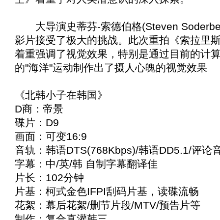
大导演史蒂芬-索德伯格(Steven Soder
影片接受了极大的挑战。此次重拍《
索拉里
着重强调了视觉效果，特别是通过目前的计
的"海洋"运动制作出了摄人心魄的视觉效果
《
北韩小子在韩国
》
D商：帝景
碟片：D9
画面：可变16:9
音轨：韩语DTS(768Kbps)/韩语DD5.1/评论
字幕：中/英/韩 自制字幕翻译佳
片长：102分钟
片基：柯式金色IFPI刮码片基，读碟流畅
花絮：幕后花絮/删节片段/MTV/预告片等
制作：复合直灌韩三