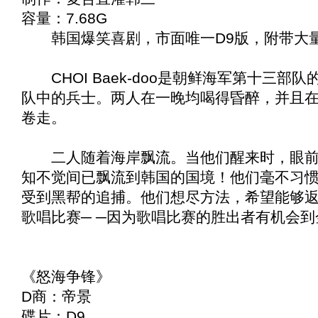
容量：7.68G
韩国爆笑喜剧，市面唯一D9版，附带大
CHOI Baek-doo是朝鲜海军第十三部队的将
队中的兵士。两人在一晚均喝得昏醉，并且
卷走。
二人随着海岸飘流。当他们醒来时，眼前发
知不觉间已飘流到韩国的国境！他们毫不习
受到黑帮的追捕。他们想尽方法，希望能够
歌唱比赛─ ─因为歌唱比赛的胜出者有机会到
《
怒海争锋
》
D商：帝景
碟片：D9