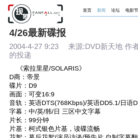
首页
新闻
论坛
电影
4/26最新碟报
2004-4-27 9:23 来源:DVD新天地 作者
的投递
《
索拉里星/SOLARIS
》
D商：帝景
碟片：D9
画面：可变16:9
音轨：英语DTS(768Kbps)/英语DD5.1/日语
字幕：中/英/韩/日 三区中文字幕
片长：99分钟
片基：柯式银色片基，读碟流畅
花絮：幕后花絮/演员访谈/预告片 自制字幕