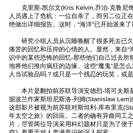
克里斯-凯尔文(Kris Kelvin,乔治-克鲁尼饰，
人员遇上了危机：一位自杀了，而另二位正在
绝做出详细报告。这时，“海洋”已开始派来了
研究小组人员从沉睡唤醒了很多死去已久的
痛苦的回忆和压抑的心情的人。显然，来自“
识中的某些恐怖的回忆-那些他们自己过去所
地将他们推向疯狂的边缘。这些“魔鬼”是怎
人当试验品吗？或只是一个残忍的玩笑，或
本片是翻拍前苏联导演安德烈-塔可夫斯基(Andre
据波兰作家斯坦尼斯洛-列姆(Stanislaw Le
这部影片被视为前苏联对斯坦利-库布里克(Stanle
年太空之旅
》的回应。二者的确有异曲同工之
片，尽管两位导演采用科幻题材只是为了便
空
》着重于对人类潜意识的深入探索。