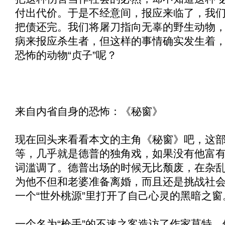
付出代价。于是不经意间，报应来临了，我
把债还完。我们将屠刀指向无辜的野生动物
病来报应杀生者，但这样的事情确实发生着
恐怖的动物“贞子”呢？
来自内省自身的恐怖：《
秘窗
》
现在回头来看看本文的主角《
秘窗
》吧，这
等，几乎就是德普的独角戏，如果没有他富
词滥调了。德普出场的时候无比颓废，在杂
为他不但和老婆准备离婚，而且还是挑战社
一个“世外桃源”里打开了自己心灵的黑暗之窗
一个名为“枪手”的不速之客造访了作家莫特