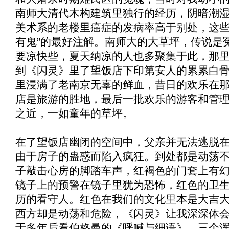
南师大清代木构建筑里独行的经历，阴暗潮
美术系的老楼里癌症的发病率高于别处，这些
有鬼”的最好注解。南师大的大草坪，传说是
要凉快些，夏天纳凉的人也多聚集于此，那
到《
闪灵
》里了望饭店下印第安人的累累白
里浸满了老南京无辜的鲜血，昔日的欢乐在
店是旅游的胜地，最后一批欢乐的游客和管
之近，一如童年的草坪。
在了望饭店幽闭的空间中，父亲并无法逃脱
由于房子的蛊惑而陷入疯狂。到处都是动荡
子敲击心房的脚踏车声，红褐色的门套上有
镜子上的预警在镜子里犹为恐怖，红色的卫
历的看守人。红色在我们的文化里本是大吉
西方却是动荡和危险，《
闪灵
》让我深深体
于多年后看伯格曼的《
呼喊与细语
》，三个