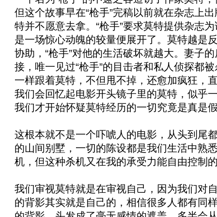
但这个故事早在“枪手”完稿以前就在杂志上
特并不愿意去拿。“枪手”要求莫特提供杂志
是一场惊心动魄的较量便展开了。莫特越是反
协助，“枪手”对他的生活破坏就越大。妻子
接，唯一见过“枪手”的目击者和私人侦探都被
一样跟着莫特，不但甩不掉，还愈加疯狂，
我们会回忆起电影开头镜子里的莫特，似乎
我们才开始怀疑莫特经历的一切究竟是真是
这根本就不是一个吓唬人的电影，从头到尾
的山间别墅，一切的陈设都是我们生活中熟
机，但这种杀机又在我的承受力能自由控制
我们审视莫特就是在审视自己，因为我们对
的背影其实就是自己的，相信很多人都有同
的背影，头发成了毫无感情的遮盖，多半会