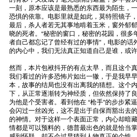
一刻，原本应该是最熟悉的东西最为陌生，
恐惧的依靠。电影里就是如此，莫特照镜子
最后，杀人者若无其事地啃着玉米，窗外郁
晓的死者。“秘密的窗口，秘密的花园，很多
者自己都忘记了曾经有过的事情”，电影的话
的内心中，我们无法真正知道自己是谁，或
然而，本片包袱抖开的有点太早，而且这个
我们看过的许多恐怖片如出一辙，于是我早
本，故事的结局也没有出离我的猜想。这个
下，从正常逐渐转为神经质，但依然保持了
为他是个受害者。看到他在 “枪手”的步步紧
会闪过一丝凶光，这不是出于自保而豁出去
的神情。对于这样一个表面正常，内心却暗
情都是可以预料的，德普最出色的就是恰当掌
感到怀疑，却不会过早猜到人物真正的个性