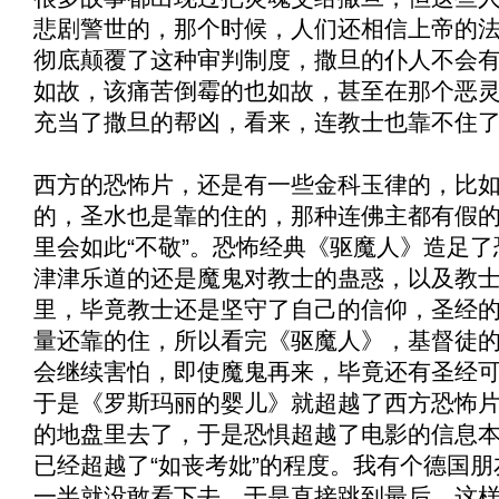
悲剧警世的，那个时候，人们还相信上帝的
彻底颠覆了这种审判制度，撒旦的仆人不会
如故，该痛苦倒霉的也如故，甚至在那个恶
充当了撒旦的帮凶，看来，连教士也靠不住
西方的恐怖片，还是有一些金科玉律的，比
的，圣水也是靠的住的，那种连佛主都有假
里会如此“不敬”。恐怖经典《
驱魔人
》造足了
津津乐道的还是魔鬼对教士的蛊惑，以及教
里，毕竟教士还是坚守了自己的信仰，圣经
量还靠的住，所以看完《
驱魔人
》，基督徒
会继续害怕，即使魔鬼再来，毕竟还有圣经
于是《
罗斯玛丽的婴儿
》就超越了西方恐怖
的地盘里去了，于是恐惧超越了电影的信息
已经超越了“如丧考妣”的程度。我有个德国
一半就没敢看下去，于是直接跳到最后，这