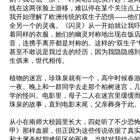
线在这两张脸上游移，难以停在某个关注点上
我开始理解了欧洲传统的双生子恐惧——他
全另一个的灵魂。《
闪灵
》从一开始就让我
着同样的衣服，她们的幽灵对称地出现在饭
音，连携手离开都是对称的。这样的“双生子
甚至不敢说是我过去的经历，因为我隐隐感
生俱来，世代相传。
植物的迷宫，珍珠泉就有一个，高中时候春
一夜。晚上和一群同学去走那个柏树迷宫，
学的怪叫。电影里，母子二人在迷宫里缓缓
珠泉的故事，直到电影末尾，父亲葬身于此
从小在南师大校园里长大，四处听了不少恐
甲
》那样血腥，但正因为这些传说依据了真
和大屠杀时期难民区的冤魂，当时对我幼小