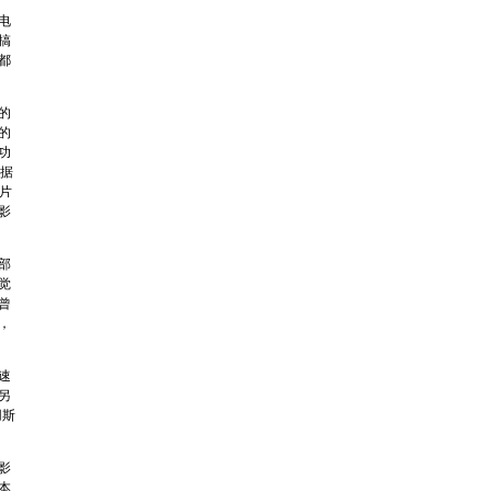
电
搞
都
的
的
功
据
片
影
部
觉
曾
，
速
另
用斯
影
本