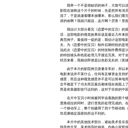
我举一个不是很贴切的例子，大致可以
影院在放映这个片子的时候，先是把所有演
混了，于是就逮着哪本放哪本。那么我们看
讲的啥啊？我就只能说，这片啊？厉害！里
我估计大部分看完《
恋爱中的宝贝
》的
话，这部电影的视觉效果应该是最近几年来
典范例子。最值得一提的是，我估计这部电
夫。为《
恋爱中的宝贝
》制作后期特技的是世
说此次《
恋爱中的宝贝
》的特技制作费用是1
的特技镜头和色彩处理几乎接近完美。对于
经历来看，我相信即便是以色彩见长的《
英
由于本片的影院拷贝质量非常好，所以
电影来说并不算什么，任何有足够资金支持
感受，而且这种视觉感受并不是可以简单地
念平都是下了功夫而且最后都体现在画面上
而是依靠摄影技巧达到的，这对于目前的中
在片中宝贝小时候被同学追着跑的那个
度推或拉的同时，进行变焦距处理完成的。
一个移动车上，整个拍摄用了四十节移动轨（
坦尼康稳定器跟拍所达不到的。
本片中的其他技术部分，诸如美术音乐
指导曾念平，美术指导叶锦添，作曲小室哲