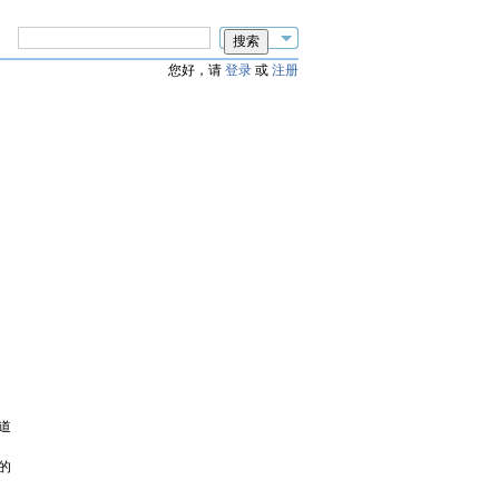
您好，请
登录
或
注册
道
的