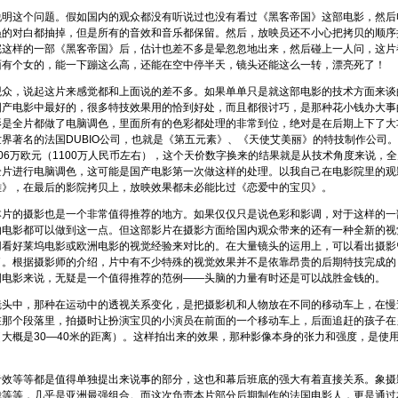
说明这个问题。假如国内的观众都没有听说过也没有看过《
黑客帝国
》这部电影，然后
员的对白都抽掉，但是所有的音效和音乐都保留。然后，放映员还不小心把拷贝的顺序
完这样的一部《
黑客帝国
》后，估计也差不多是晕忽忽地出来，然后碰上一人问，这片
面有个女的，能一下蹦这么高，还能在空中停半天，镜头还能这么一转，漂亮死了！
观众，说起这片来感觉都和上面说的差不多。如果单单只是就这部电影的技术方面来谈
国产电影中最好的，很多特技效果用的恰到好处，而且都很讨巧，是那种花小钱办大事
影是全片都做了电脑调色，里面所有的色彩都处理的非常到位，绝对是在后期上下了大
界著名的法国DUBIO公司，也就是《
第五元素
》、《
天使艾美丽
》的特技制作公司。
06万欧元（1100万人民币左右），这个天价数字换来的结果就是从技术角度来说，全
全片进行电脑调色，这可能是国产电影第一次做这样的处理。以我自己在电影院里的观
雄
》，在最后的影院拷贝上，放映效果都未必能比过《
恋爱中的宝贝
》。
本片的摄影也是一个非常值得推荐的地方。如果仅仅只是说色彩和影调，对于这样的一
的电影都可以做到这一点。但这部影片在摄影方面给国内观众带来的还有一种全新的视
用看好莱坞电影或欧洲电影的视觉经验来对比的。在大量镜头的运用上，可以看出摄影
了。根据摄影师的介绍，片中有不少特殊的视觉效果并不是依靠昂贵的后期特技完成的
国电影来说，无疑是一个值得推荐的范例——头脑的力量有时还是可以战胜金钱的。
镜头中，那种在运动中的透视关系变化，是把摄影机和人物放在不同的移动车上，在慢
在那个段落里，拍摄时让扮演宝贝的小演员在前面的一个移动车上，后面追赶的孩子在
大概是30—40米的距离）。这样拍出来的效果，那种影像本身的张力和强度，是使
音效等等都是值得单独提出来说事的部分，这也和幕后班底的强大有着直接关系。象摄
哉等等，几乎是亚洲最强组合。而这次负责本片部分后期制作的法国电影人，更是通过