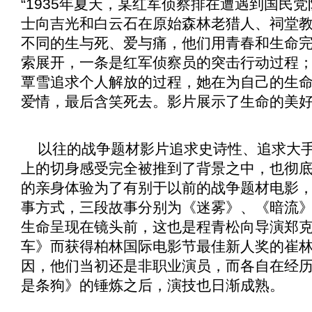
“1935年夏天，某红军侦察排在遭遇到国民
士向吉光和白云石在原始森林老猎人、祠堂
不同的生与死、爱与痛，他们用青春和生命
索展开，一条是红军侦察员的突击行动过程
覃雪追求个人解放的过程，她在为自己的生
爱情，最后含笑死去。影片展示了生命的美好
以往的战争题材影片追求史诗性、追求大
上的切身感受完全被推到了背景之中，也彻
的亲身体验为了有别于以前的战争题材电影
事方式，三段故事分别为《
迷雾
》、《
暗流
生命呈现在镜头前，这也是程青松向导演郑
车
》而获得柏林国际电影节最佳新人奖的崔
因，他们当初还是非职业演员，而各自在经
是条狗
》的锤炼之后，演技也日渐成熟。