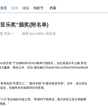
首页
新闻
论坛
电影节
档案
音乐奖”颁奖(附名单)
作者:李如一 感谢 fanhallfilm 的投递
no音乐奖”于当地时间4月4日晚举行颁奖礼，当红摇滚乐手山姆-罗伯
大赢家。除此之外，莎拉-麦拉赫兰(Sarah McLachlan)与Nickelback
包括“年度艺人”、“最佳专辑”与“最佳摇滚专辑”。去年，这位来自
奖提名，但最终并未能获
得任何奖项。
分”表达他的兴奋之情。“奖项对于我来说，最大的意义是令我能够
感激。”