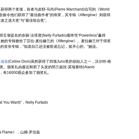
得两个奖项，前者与皮耶-马尚(Pierre Marchand)合写的《
World
歌曲令他们获得了“最佳曲作者”的殊荣，其专辑《
Afterglow
》则获得
迷之选大奖”与“最佳组合奖”。
提名的奈丽-法塔度(Nelly Furtado)最终凭“Powerless”赢得
面，她的专辑败给了莎拉-麦拉赫兰的《
Afterglow
》。麦拉赫兰对于得奖
的首张专辑，“知道自己还没被歌迷忘记，挺开心的。”她说。
-迪翁
(Celine Dion)虽然获得了四项Juno奖的创始人之一，沃尔特-格
特别成就奖。颁奖礼由最近刚剪了头发的阿兰妮丝-莫瑞塞特(Alanis
持人，有16000观众参加了颁奖礼。
u Want)”，Nelly Furtado
a Flame
》，山姆-罗伯兹