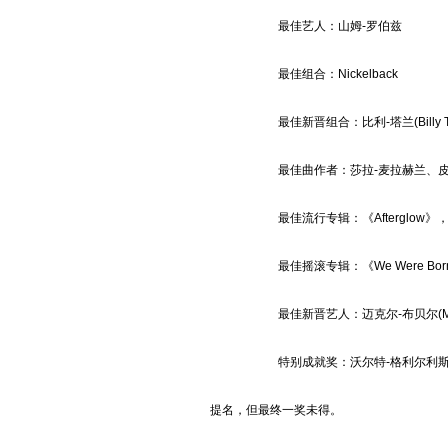
最佳艺人：山姆-罗伯兹
最佳组合：Nickelback
最佳新晋组合：比利-塔兰(Billy Tal
最佳曲作者：莎拉-麦拉赫兰、皮耶-马尚(
最佳流行专辑：《
Afterglow
》，
最佳摇滚专辑：《
We Were Born
最佳新晋艺人：迈克尔-布贝尔(Micha
特别成就奖：沃尔特-格利尔利
提名，但最终一奖未得。