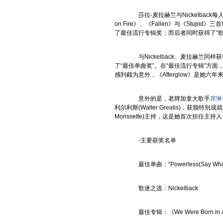
莎拉-麦拉赫兰与Nickelback每人获
on Fire
》、《
Fallen
》与《
Stupid
》三首
了最佳流行专辑奖；而后者同时获得了“歌
与Nickelback、麦拉赫兰同样获得五项
了“最佳单曲奖”。在“最佳流行专辑”方
感到颇为意外，《
Afterglow
》是她六年来
意外的是，老牌加拿大歌手
席琳
利尔利斯(Walter Grealis)，获颁
Morissette)主持，这是她首次担任主
-主要获奖名单
最佳单曲：“Powerless(Say What Yo
歌迷之选：Nickelback
最佳专辑：《
We Were Born in 