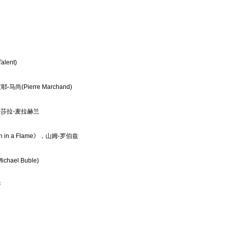
ent)
Pierre Marchand)
莎拉-麦拉赫兰
 in a Flame
》，山姆-罗伯兹
el Buble)
斯