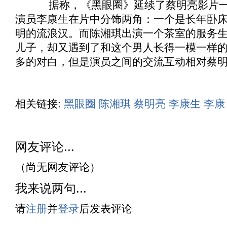
据称，《
黑眼圈
》延续了蔡明亮影片
演员李康生在片中分饰两角：一个是长年卧
明的流浪汉。而陈湘琪出演一个茶室的服务
儿子，却又遇到了和这个男人长得一模一样
多的对白，但是演员之间的交流互动相对蔡
相关链接:
黑眼圈
陈湘琪
蔡明亮
李康生
李康
网友评论...
（尚无网友评论）
我来说两句...
请
注册
并
登录
后发表评论