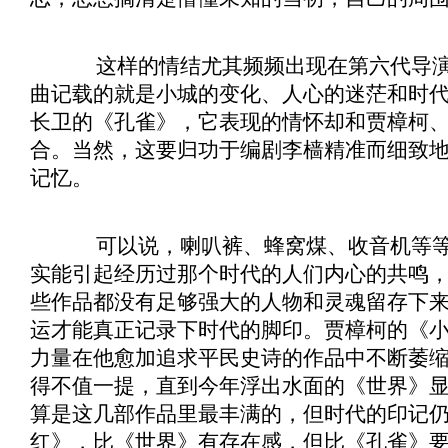
这样的情结尤其频频出现在第六代导演
曲记载的就是小城的变化、人心的迷茫和时
长卫的《
孔雀
》，它表现的情怀却和贾樟柯
合。当然，这要归功于编剧李樯精准而细致
记忆。
可以说，喇叭裤、蜂窝煤、收音机等等
实能引起经历过那个时代的人们内心的共鸣
些作品都没有足够强大的人物和灵魂留存下
运才能真正记录下时代的脚印。贾樟柯的《
力量在他愈加追求平民史诗的作品中不断萎
得不值一提，直到今年浮出水面的《
世界
》
算是这几部作品里最丰满的，但时代的印记
红
》，比《
世界
》有存在感，但比《
孔雀
》