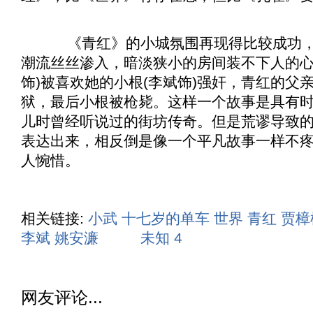
《
青红
》的小城氛围再现得比较成功
潮流丝丝渗入，暗淡狭小的房间装不下人的心
饰)被喜欢她的小根(李斌饰)强奸，青红的父亲
狱，最后小根被枪毙。这样一个故事是具有
儿时曾经听说过的街坊传奇。但是荒谬导致
表达出来，相反倒是像一个平凡故事一样不
人惋惜。
相关链接:
小武
十七岁的单车
世界
青红
贾樟
李斌
姚安濂
未知
4
网友评论...