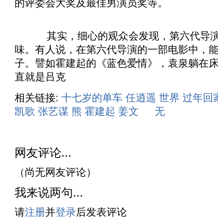
的评委会大奖及最佳男演员奖等。
其实，细心的观众会发现，第六代导演
味。有人说，在第六代导演的一部电影中，能
子。譬如霍建起的《
蓝色爱情
》，袁泉躺在
直就是吕克
相关链接:
十七岁的单车
任逍遥
世界
过年回
凯歌
张艺谋
熊
霍建起
姜文
无
网友评论...
（尚无网友评论）
我来说两句...
请
注册
并
登录
后发表评论