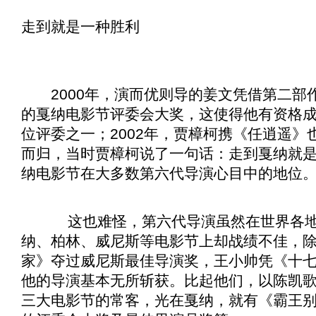
走到就是一种胜利
2000年，演而优则导的姜文凭借第二部
的戛纳电影节评委会大奖，这使得他有资格成
位评委之一；2002年，贾樟柯携《
任逍遥
》
而归，当时贾樟柯说了一句话：走到戛纳就
纳电影节在大多数第六代导演心目中的地位
这也难怪，第六代导演虽然在世界各地
纳、柏林、威尼斯等电影节上却战绩不佳，
家
》夺过威尼斯最佳导演奖，王小帅凭《
十
他的导演基本无所斩获。比起他们，以陈凯
三大电影节的常客，光在戛纳，就有《
霸王