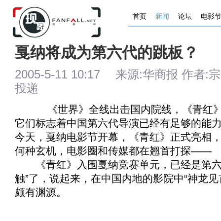
首页
新闻
论坛
电影
戛纳将成为第六代的跳板？
2005-5-11 10:17 来源:华商报 作者:宗
投递
《
世界
》全线出击国内院线，《
青红
它们标志着中国第六代导演已经有足够的能
今天，戛纳电影节开幕，《
青红
》正式亮相
何种玄机，电影圈和传媒都在翘首打探——
《
青红
》入围戛纳竞赛单元，已经是第六
触”了，说起来，在中国内地的影院中“神龙见
颇有渊源。