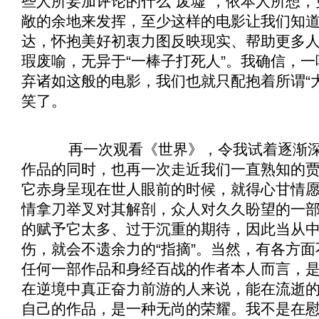
些人所妄加评论的什么“废墟”，依本人所想
敞的余地来发挥，至少这样的电影让我们知
达，怀抱美好初衷力图反映现实、帮助更多
瑕废喻，无异于“一棒子打死人”。我确信，
弃诸如这般的电影，我们也就只配抱着所谓“
笑了。
再一次观看《
世界
》，令我试着逐渐
作品的同时，也再一次走近我们一直熟知的
它赤身呈现在世人眼前的时候，就得心甘情
情拿刀举叉对其解剖，众人对久久盼望的一
的赋予它太多、过于沉重的期待，因此当从
伤，就会不遗余力的“指摘”。当然，有各方面
任何一部作品和身经百战的作者本人而言，
在逆境中真正奋力前游的人来说，能在流逝
自己的作品，是一种无尚的荣耀。我不是在