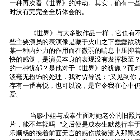
一种再次看《
世界
》的冲动。其实，确有一
时没有完完全全所体会的。
《
世界
》与大多数作品一样，它也有
些主要演员的表演像是藏于火山之下蠢蠢欲
某一种内外力的作用而在微弱的喘息中压抑
快的感觉，是演员本身的表现没有发挥极至
的一种忧郁？是他对于《
世界
》的犹豫？而
淡毫无粉饰的处理，我对贾导说：“又见到你
存有一番喜悦，也可以说，是它令我在心中
爱。
当廖小姐与成泰生面对她老公的旧照片
片，能不年轻吗--”之后便是成泰生默然行车
乐顺畅的挽着前面无言的感伤微微流入那黑