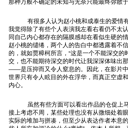
那种万般不确定的未知与无奈只能最终弥散
有很多人认为赵小桃和成泰生的爱情有
我觉得除了有些个人表演我左看右看仍不太
同自己内心都存在的隔膜感却在看似生硬的
赵小桃的缱绻，两个人的告白中都透露着不
的，就如贾樟柯所言，“这是一个不能深交的时
交，也不能期待深交的时代让我深深体味出
——是压抑而又令人窒息的。因此，在影片
世界只有令人眩目的外在浮华，而真正空虚
内心。
虽然有些方面可以看出作品的仓促上马
接上考虑不周，某些处理也没有从微细处着
实际的堆加与拼凑，但至少从表达作者本意