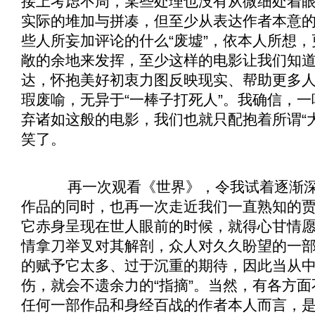
接上考虑不周，某些处理也没有从微细处着
实际的堆加与拼凑，但至少从表达作者本意
些人所妄加评论的什么“废墟”，依本人所想
敞的余地来发挥，至少这样的电影让我们知
达，怀抱美好初衷力图反映现实、帮助更多
瑕废喻，无异于“一棒子打死人”。我确信，
弃诸如这般的电影，我们也就只配抱着所谓“
笑了。
再一次观看《
世界
》，令我试着逐渐
作品的同时，也再一次走近我们一直熟知的
它赤身呈现在世人眼前的时候，就得心甘情
情拿刀举叉对其解剖，众人对久久盼望的一
的赋予它太多、过于沉重的期待，因此当从
伤，就会不遗余力的“指摘”。当然，有各方面
任何一部作品和身经百战的作者本人而言，