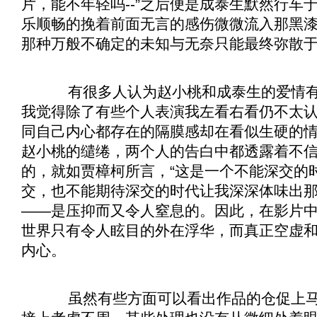
片，能不年轻吗--”之后便是成泰生默然行车
乐顺畅的挽着前面无言的感伤微微流入那黑
那种万般不确定的未知与无奈只能最终弥散
有很多人认为赵小桃和成泰生的爱情有
我觉得除了有些个人表演我左看右看仍不太
同自己内心都存在的隔膜感却在看似生硬的
赵小桃的缱绻，两个人的告白中都透露着不
的，就如贾樟柯所言，“这是一个不能深交的时
交，也不能期待深交的时代让我深深体味出
——是压抑而又令人窒息的。因此，在影片
世界只有令人眩目的外在浮华，而真正空虚
内心。
虽然有些方面可以看出作品的仓促上马