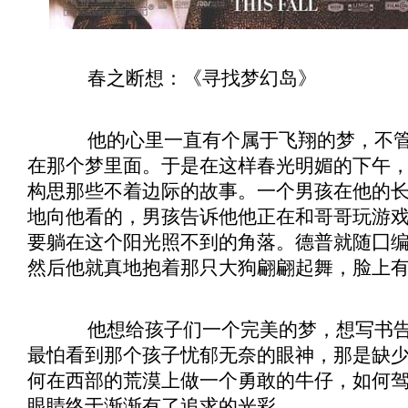
春之断想：《
寻找梦幻岛
》
他的心里一直有个属于飞翔的梦，不管
在那个梦里面。于是在这样春光明媚的下午
构思那些不着边际的故事。一个男孩在他的
地向他看的，男孩告诉他他正在和哥哥玩游
要躺在这个阳光照不到的角落。德普就随囗
然后他就真地抱着那只大狗翩翩起舞，脸上
他想给孩子们一个完美的梦，想写书告
最怕看到那个孩子忧郁无奈的眼神，那是缺
何在西部的荒漠上做一个勇敢的牛仔，如何
眼睛终于渐渐有了追求的光彩。