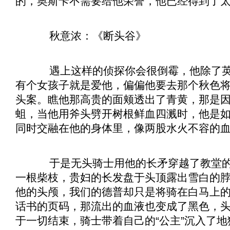
的，奥斯卡不需要给他荣誉，他已经得到了
秋意浓：《
断头谷
》
遇上这样的侦探你会很倒霉，他除了英
有个女孩子就是爱他，偏偏他要去那个秋色
头案。瞧他那高贵的面颊透出了青黄，那是
蛆，当他用斧头劈开树根鲜血四溅时，他是
同时交融在他的身体里，像两股水火不容的
于是无头骑士用他的长矛穿越了教堂的
一根柴枝，贵妇的长发盘于头顶露出雪白的
他的头颅，我们的德普却只是将骑在白马上
话书的页码，那流出的血液也变成了黑色，
于一切结束，骑士带着自己的“公主”沉入了地