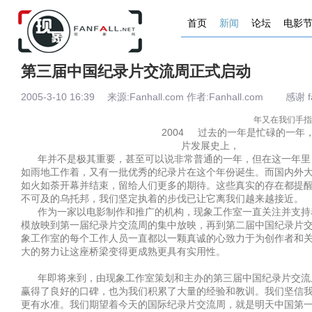
首页
新闻
论坛
电影
第三届中国纪录片交流周正式启动
2005-3-10 16:39 来源:Fanhall.com 作者:Fanhall.com 感谢 fa
年又在我们手指
2004
过去的一年是忙碌的一年
片发展史上，
年并不是极其重要，甚至可以说非常普通的一年，但在这一年里
如雨地工作着，又有一批优秀的纪录片在这个年份诞生。而国内外
如火如荼开幕并结束，留给人们更多的期待。这些真实的存在都提
不可及的乌托邦，我们坚定执着的步伐已让它离我们越来越接近。
作为一家以电影制作和推广的机构，
现象工作室
一直关注并支持
模放映到第一届纪录片交流周的集中放映，再到第二届
中国纪录片
象工作室
的每个工作人员一直都以一颗真诚的心致力于为创作者和
大的努力让这座桥梁变得更成熟更具有实用性。
年即将来到，由
现象工作室
策划和主办的第三届
中国纪录片交流
赢得了良好的口碑，也为我们积累了大量的经验和教训。我们坚信
更有水准。我们期望着今天的国际纪录片交流周，就是明天中国第