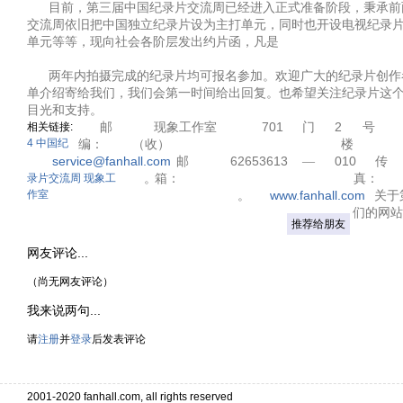
目前，第三届
中国纪录片交流周
已经进入正式准备阶段，秉承前
交流周依旧把中国独立纪录片设为主打单元，同时也开设电视纪录
单元等等，现向社会各阶层发出约片函，凡是
两年内拍摄完成的纪录片均可报名参加。欢迎广大的纪录片创作
单介绍寄给我们，我们会第一时间给出回复。也希望关注纪录片这
目光和支持。
701
2
相关链接:
邮
现象工作室
门
号
4
中国纪
编：
（收）
楼
service@fanhall.com
62653613
010
邮
—
传
录片交流周
现象工
。
箱：
真：
作室
www.fanhall.com
。
关于
们的网站
推荐给朋友
网友评论...
（尚无网友评论）
我来说两句...
请
注册
并
登录
后发表评论
2001-2020 fanhall.com, all rights reserved