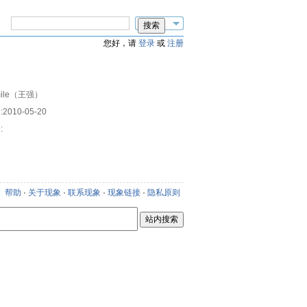
您好，请
登录
或
注册
smile（王强）
:
2010-05-20
:
新
帮助
·
关于现象
·
联系现象
·
现象链接
·
隐私原则