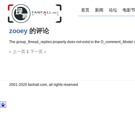
首页
新闻
论坛
电影
zooey
的评论
The group_thread_replies property does not exist in the O_comment_Model c
« 上一页
1
下一页 »
2001-2020 fanhall.com, all rights reserved