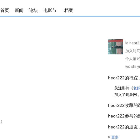
首页
新闻
论坛
电影节
档案
id:
heor2
加入时间
个人阐述
wo shi y
heor222的行踪 . . 
关注影片《
老
加入了现象网
heor222收藏的话题组
heor222参与的活动 .
)
heor222的朋友 . . 
>
更多