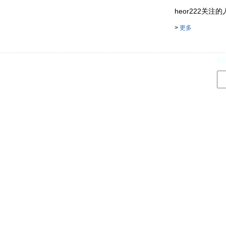
heor222关注的人 . 
>
更多
d
更