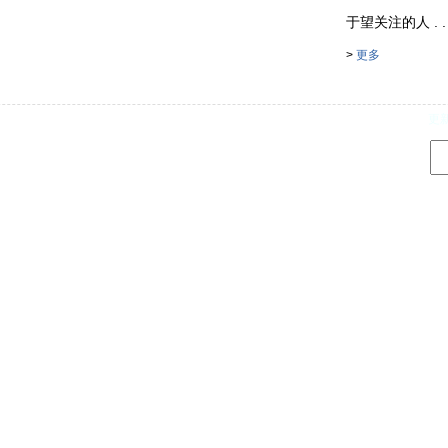
于望关注的人 . . . 
>
更多
d
更