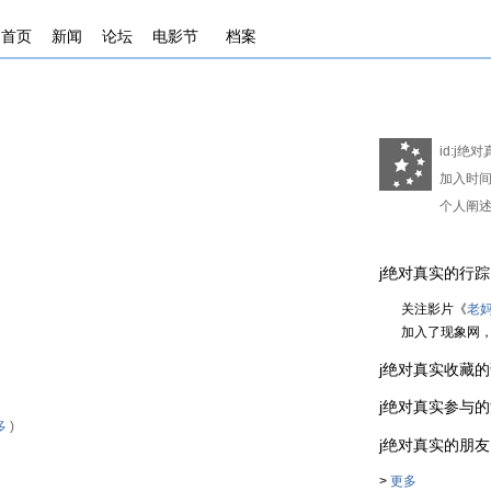
首页
新闻
论坛
电影节
档案
id:
j绝对
加入时间
个人阐述
j绝对真实的行踪 . . 
关注影片《
老
加入了现象网
j绝对真实收藏的话题组 
j绝对真实参与的活动 .
多
)
j绝对真实的朋友 . . 
>
更多