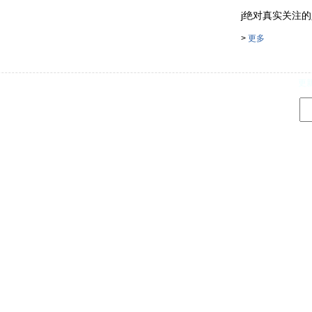
j绝对真实关注的人 . .
>
更多
d
更